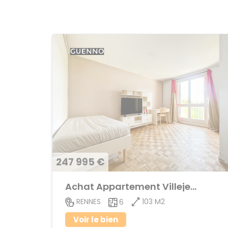
247 995 €
Achat Appartement Villejean
103 M2
RENNES
6
Voir le bien