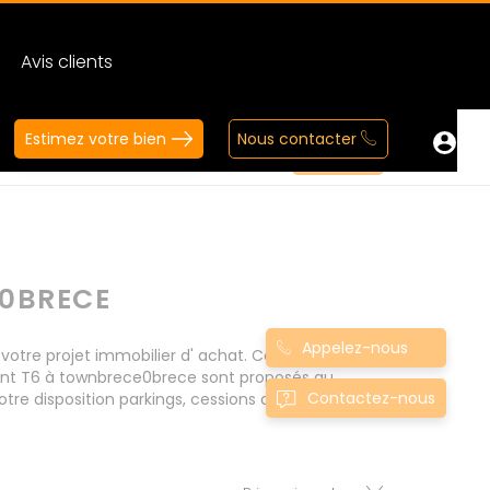
Avis clients
Estimez votre bien
Nous contacter
0BRECE
Appelez-nous
tre projet immobilier d' achat. Consultez
ment T6 à townbrece0brece sont proposés au
Contactez-nous
tre disposition parkings, cessions de baux, fonds