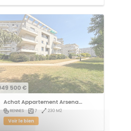
949 500 €
Achat Appartement Arsenal - Redon
230 M2
RENNES
7
Voir le bien