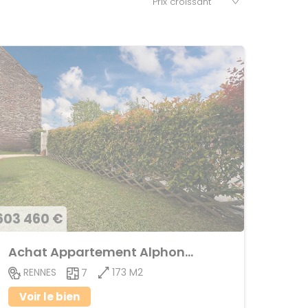
603 460 €
Achat Appartement Alphonse Guerin
173 M2
RENNES
7
Voir le bien