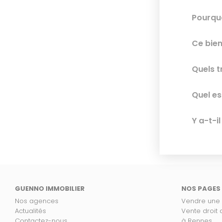
Pourquo
Ce bien
Quels t
Quel es
Y a-t-i
GUENNO IMMOBILIER
NOS PAGES
Nos agences
Vendre une
Actualités
Vente droit
Contactez-nous
à Rennes