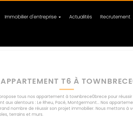
Immobilier d'entreprise
Actualités
Recrutement
ce
nombre de pièces
 APPARTEMENT T6 À TOWNBRECE
ropose tous nos appartement à townbrece0brece pour réussir vo
nt aux alentours : Le Rheu, Pacé, Montgermont... Nos apparte
rand nombre de réussir son projet immobilier. Nous mettons à vo
s, terrains et murs.