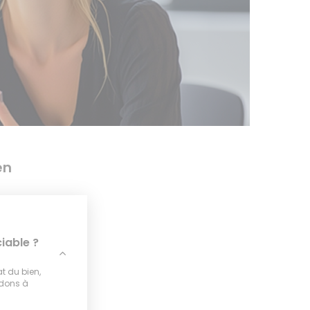
en
iable ?
at du bien,
idons à