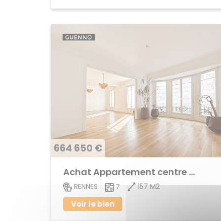
664 650 €
Achat Appartement centre ville
157 M2
RENNES
7
Voir le bien