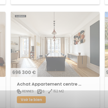
696 300 €
Achat Appartement centre ville
152 M2
RENNES
6
Voir le bien