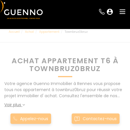
Accueil
Achat
Appartement
Townbruz0bruz
ACHAT APPARTEMENT T6 À
TOWNBRUZ0BRUZ
Votre agence Guenno Immobilier à Rennes vous propose
tous nos appartement à townbruz0bruz pour réussir votre
projet immobilier d' achat. Consultez l'ensemble de nos
offres à Rennes mais également aux alentours : Le Rheu,
Voir plus
Pacé, Montgermont... Nos appartement T6 à
townbruz0bruz sont proposés au meilleur prix du marché
Appelez-nous
Contactez-nous
pour permettre au plus grand nombre de réussir son projet
immobilier. Nous mettons à votre disposition parkings,