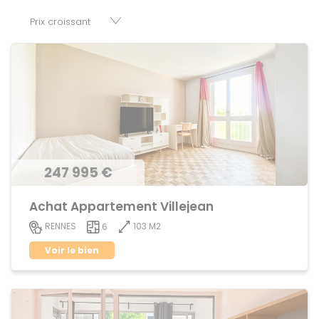
cessions de baux, fonds de commerces, appartements,
maisons, immeubles, terrains et murs.
247 995 €
Achat Appartement Villejean
103 M2
RENNES
6
Voir le bien