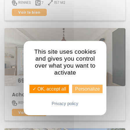
157 M2
RENNES
7
Voir le bien
This site uses cookies
and gives you control
over what you want to
activate
696 300 €
✓ OK, accept all
Personalize
Achat Appartement centre ville
152 M2
RENNES
6
Privacy policy
Voir le bien