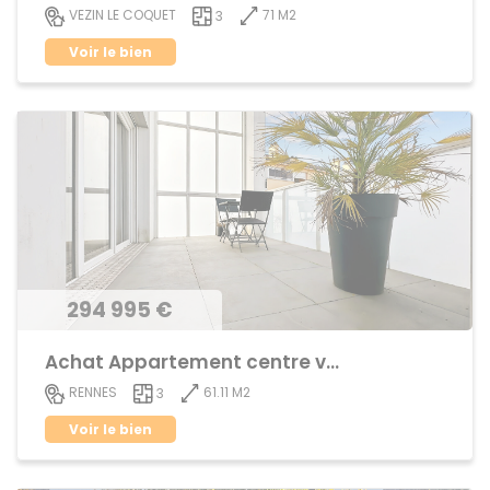
71 M2
VEZIN LE COQUET
3
Voir le bien
294 995 €
Achat Appartement centre ville
61.11 M2
RENNES
3
Voir le bien