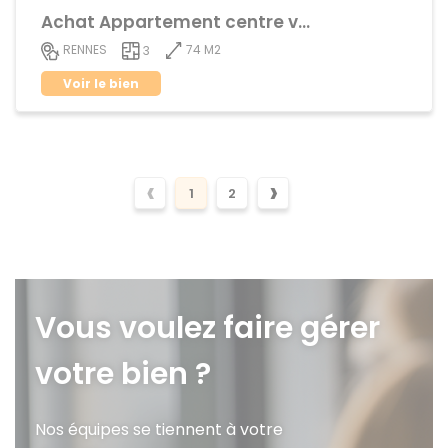
Achat Appartement centre ville
74 M2
RENNES
3
Voir le bien
‹
›
1
2
Vous voulez faire gérer
votre bien ?
Nos équipes se tiennent à votre