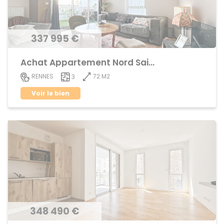
337 995 €
Achat Appartement Nord Saint-Martin
72 M2
RENNES
3
Voir le bien
348 490 €