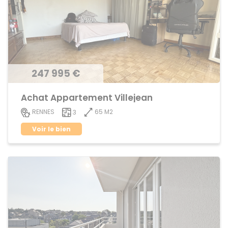
247 995 €
Achat Appartement Villejean
65 M2
RENNES
3
Voir le bien