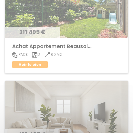
211 495 €
Achat Appartement Beausoleil
60 M2
PACE
3
Voir le bien