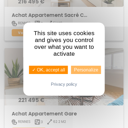
216 495 €
Achat Appartement Sacré Coeur
51 M2
RENNES
3
This site uses cookies
Voir le bien
and gives you control
over what you want to
activate
✓ OK, accept all
Personalize
Privacy policy
221 495 €
Achat Appartement Gare
62.2 M2
RENNES
3