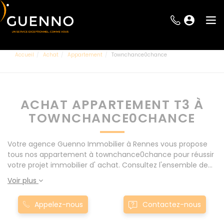
Accueil
Achat
Appartement
Townchance0chance
ACHAT APPARTEMENT T3 À
TOWNCHANCE0CHANCE
Votre agence Guenno Immobilier à Rennes vous propose
tous nos appartement à townchance0chance pour réussir
votre projet immobilier d' achat. Consultez l'ensemble de
nos offres à Rennes mais également aux alentours : Le
Voir plus
Rheu, Pacé, Montgermont... Nos appartement T3 à
townchance0chance sont proposés au meilleur prix du
Appelez-nous
Contactez-nous
marché pour permettre au plus grand nombre de réussir
son projet immobilier. Nous mettons à votre disposition