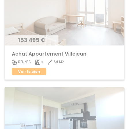
153 495 €
Achat Appartement Villejean
64 M2
RENNES
3
Voir le bien