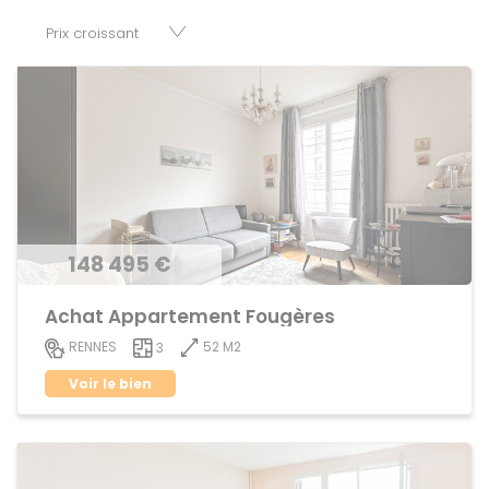
parkings, cessions de baux, fonds de commerces,
appartements, maisons, immeubles, terrains et murs.
148 495 €
Achat Appartement Fougères
52 M2
RENNES
3
Voir le bien