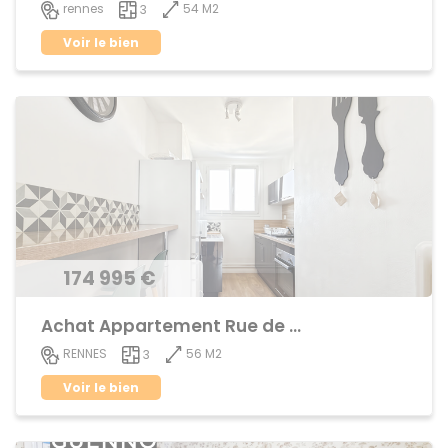
54 M2
rennes
3
Voir le bien
174 995 €
Achat Appartement Rue de Nantes
56 M2
RENNES
3
Voir le bien