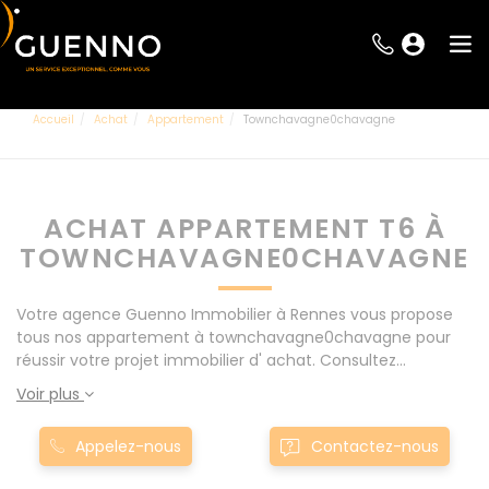
Accueil
Achat
Appartement
Townchavagne0chavagne
ACHAT APPARTEMENT T6 À
TOWNCHAVAGNE0CHAVAGNE
Votre agence Guenno Immobilier à Rennes vous propose
tous nos appartement à townchavagne0chavagne pour
réussir votre projet immobilier d' achat. Consultez
l'ensemble de nos offres à Rennes mais également aux
Voir plus
alentours : Le Rheu, Pacé, Montgermont... Nos appartement
T6 à townchavagne0chavagne sont proposés au meilleur
Appelez-nous
Contactez-nous
prix du marché pour permettre au plus grand nombre de
réussir son projet immobilier. Nous mettons à votre