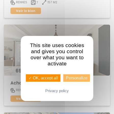
157 M2
RENNES
7
Voir le bien
This site uses cookies
and gives you control
over what you want to
activate
696 300 €
✓ OK, accept all
Personalize
Achat Appartement centre ville
152 M2
RENNES
6
Privacy policy
Voir le bien