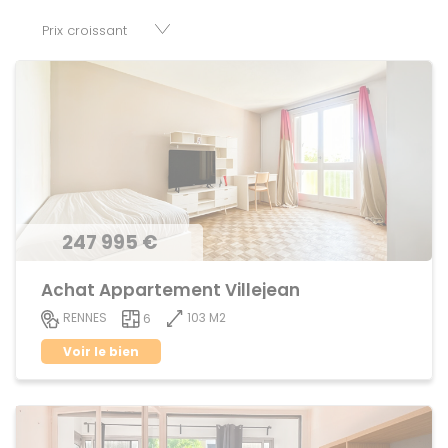
disposition parkings, cessions de baux, fonds de
commerces, appartements, maisons, immeubles, terrains
et murs.
247 995 €
Achat Appartement Villejean
103 M2
RENNES
6
Voir le bien