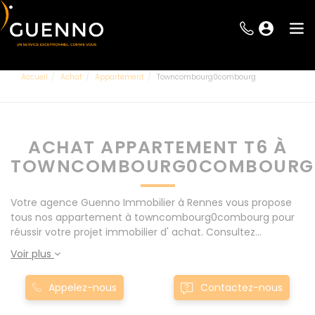
Accueil
Achat
Appartement
Towncombourg0combourg
ACHAT APPARTEMENT T6 À
TOWNCOMBOURG0COMBOURG
Votre agence Guenno Immobilier à Rennes vous propose
tous nos appartement à towncombourg0combourg pour
réussir votre projet immobilier d' achat. Consultez
l'ensemble de nos offres à Rennes mais également aux
Voir plus
alentours : Le Rheu, Pacé, Montgermont... Nos appartement
T6 à towncombourg0combourg sont proposés au meilleur
Appelez-nous
Contactez-nous
prix du marché pour permettre au plus grand nombre de
réussir son projet immobilier. Nous mettons à votre