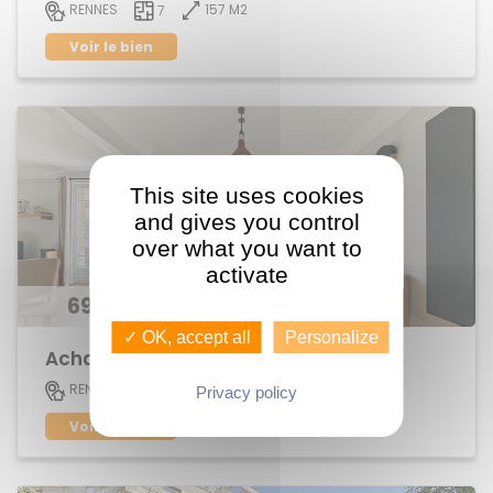
157 M2
RENNES
7
Voir le bien
This site uses cookies
and gives you control
over what you want to
activate
696 300 €
✓ OK, accept all
Personalize
Achat Appartement centre ville
152 M2
RENNES
6
Privacy policy
Voir le bien