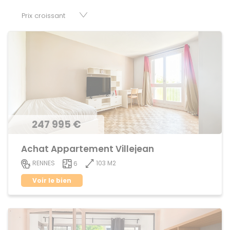
disposition parkings, cessions de baux, fonds de
commerces, appartements, maisons, immeubles, terrains
et murs.
247 995 €
Achat Appartement Villejean
103 M2
RENNES
6
Voir le bien