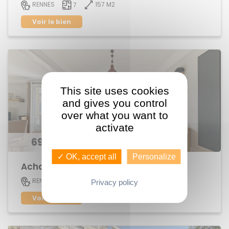
157 M2
RENNES
7
Voir le bien
This site uses cookies
and gives you control
over what you want to
activate
696 300 €
✓ OK, accept all
Personalize
Achat Appartement centre ville
152 M2
RENNES
6
Privacy policy
Voir le bien