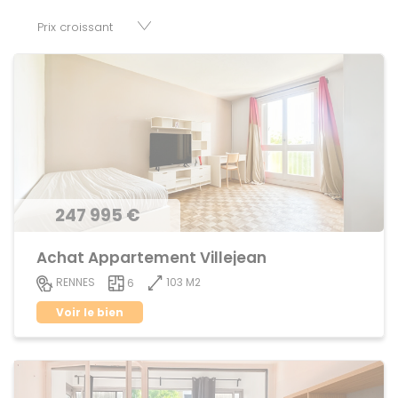
disposition parkings, cessions de baux, fonds de
commerces, appartements, maisons, immeubles, terrains
et murs.
247 995 €
Achat Appartement Villejean
103 M2
RENNES
6
Voir le bien