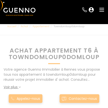
Accueil
Achat
Appartement
Towndomloup0domloup
ACHAT APPARTEMENT T6 À
TOWNDOMLOUP0DOMLOUP
Votre agence Guenno Immobilier à Rennes vous propose
tous nos appartement à towndomloup0domloup pour
réussir votre projet immobilier d' achat. Consultez
l'ensemble de nos offres à Rennes mais également aux
Voir plus
alentours : Le Rheu, Pacé, Montgermont... Nos appartement
T6 à towndomloup0domloup sont proposés au meilleur prix
Appelez-nous
Contactez-nous
du marché pour permettre au plus grand nombre de
réussir son projet immobilier. Nous mettons à votre