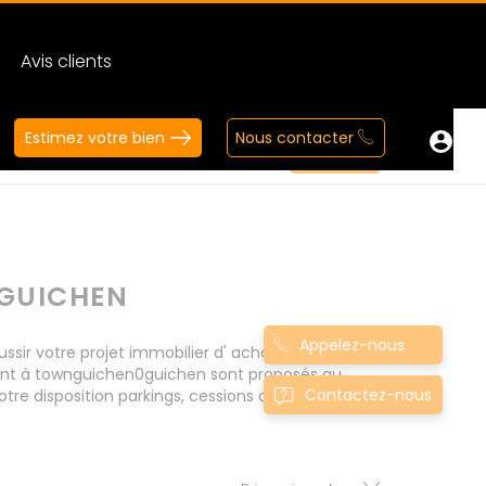
Avis clients
Estimez votre bien
Nous contacter
GUICHEN
Appelez-nous
r votre projet immobilier d' achat. Consultez
ment à townguichen0guichen sont proposés au
Contactez-nous
tre disposition parkings, cessions de baux, fonds