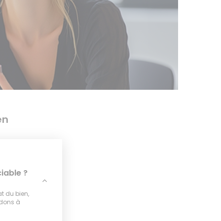
en
iable ?
at du bien,
idons à