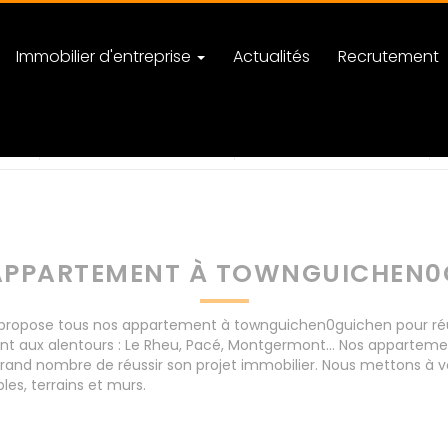
Immobilier d'entreprise
Actualités
Recrutement
guichen
nombre de pièces
APPARTEMENT À TOWNGUICHEN0
ropose tous nos appartement à townguichen0guichen pour réussi
nt aux alentours : Le Rheu, Pacé, Montgermont... Nos apparte
rand nombre de réussir son projet immobilier. Nous mettons à vo
s, terrains et murs.