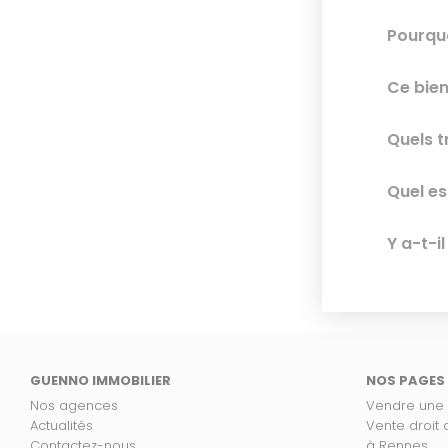
Pourquo
Ce bien
Quels t
Quel es
Y a-t-i
GUENNO IMMOBILIER
NOS PAGES
Nos agences
Vendre une
Actualités
Vente droit
Contactez-nous
à Rennes