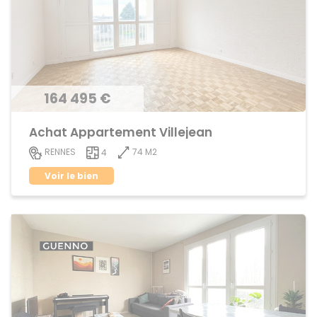
164 495 €
Achat Appartement Villejean
74 M2
RENNES
4
Voir le bien