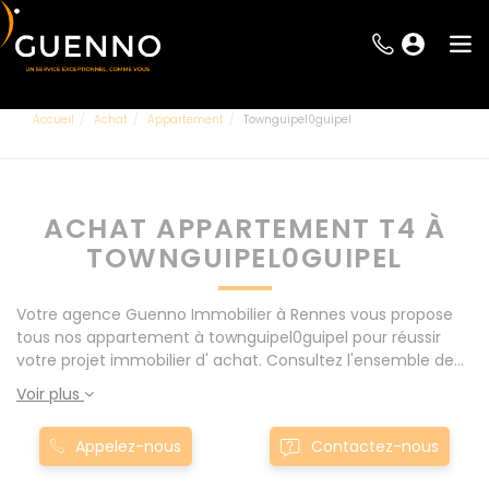
Accueil
Achat
Appartement
Townguipel0guipel
ACHAT APPARTEMENT T4 À
TOWNGUIPEL0GUIPEL
Votre agence Guenno Immobilier à Rennes vous propose
tous nos appartement à townguipel0guipel pour réussir
votre projet immobilier d' achat. Consultez l'ensemble de
nos offres à Rennes mais également aux alentours : Le
Voir plus
Rheu, Pacé, Montgermont... Nos appartement T4 à
townguipel0guipel sont proposés au meilleur prix du
Appelez-nous
Contactez-nous
marché pour permettre au plus grand nombre de réussir
son projet immobilier. Nous mettons à votre disposition