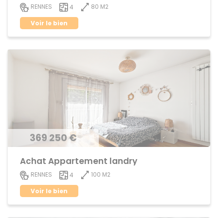
80 M2
RENNES
4
Voir le bien
369 250 €
Achat Appartement landry
100 M2
RENNES
4
Voir le bien