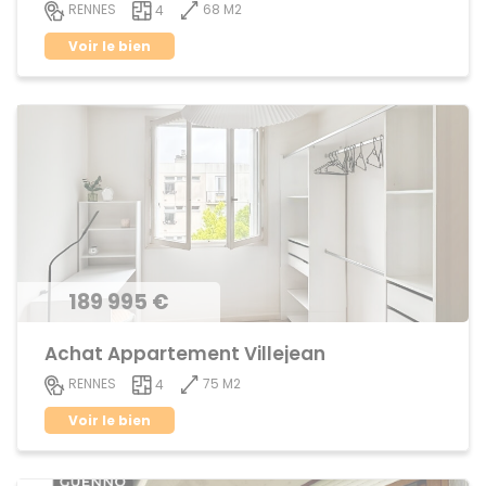
68 M2
RENNES
4
Voir le bien
189 995 €
Achat Appartement Villejean
75 M2
RENNES
4
Voir le bien