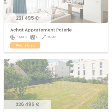
221 495 €
Achat Appartement Poterie
84 M2
RENNES
4
Voir le bien
226 495 €