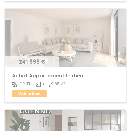
241 999 €
Achat Appartement le rheu
85 M2
LE RHEU
4
Voir le bien