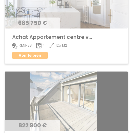
685 750 €
Achat Appartement centre ville
125 M2
RENNES
4
Voir le bien
822 900 €