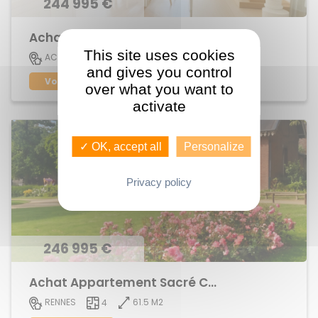
244 995 €
Achat Appartement centre ville
This site uses cookies
73 M2
ACIGNE
4
and gives you control
Voir le bien
over what you want to
activate
✓ OK, accept all
Personalize
Privacy policy
246 995 €
Achat Appartement Sacré Coeurs
61.5 M2
RENNES
4