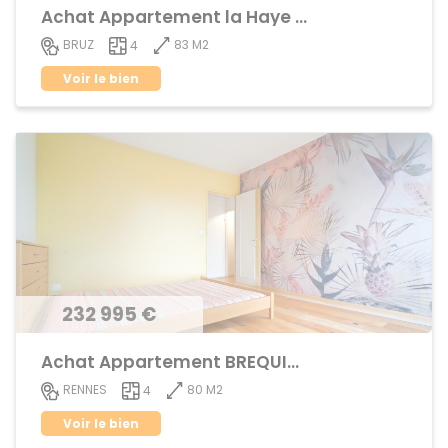
Achat Appartement la Haye de Pan
83 M2
BRUZ
4
Voir le bien
232 995 €
Achat Appartement BREQUIGNY
80 M2
RENNES
4
Voir le bien