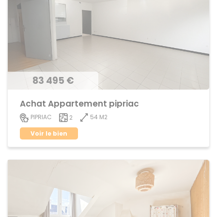
83 495 €
Achat Appartement pipriac
54 M2
PIPRIAC
2
Voir le bien