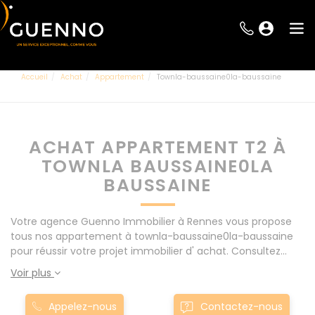
Accueil
Achat
Appartement
Townla-baussaine0la-baussaine
ACHAT APPARTEMENT T2 À
TOWNLA BAUSSAINE0LA
BAUSSAINE
Votre agence Guenno Immobilier à Rennes vous propose
tous nos appartement à townla-baussaine0la-baussaine
pour réussir votre projet immobilier d' achat. Consultez
l'ensemble de nos offres à Rennes mais également aux
Voir plus
alentours : Le Rheu, Pacé, Montgermont... Nos appartement
T2 à townla-baussaine0la-baussaine sont proposés au
Appelez-nous
Contactez-nous
meilleur prix du marché pour permettre au plus grand