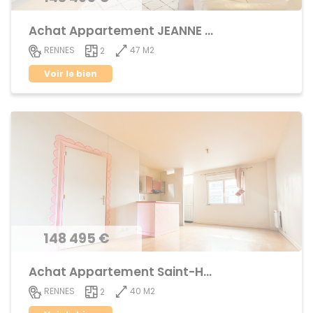
Achat Appartement JEANNE d'ARC - BEAULIEU
47 M2
RENNES
2
Voir le bien
148 495 €
Achat Appartement Saint-Helier
40 M2
RENNES
2