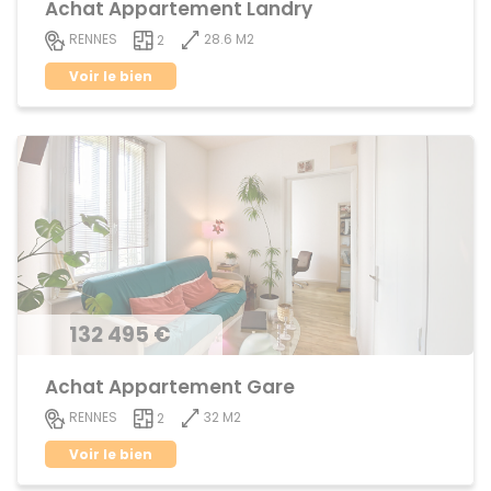
Achat Appartement Landry
28.6 M2
RENNES
2
Voir le bien
132 495 €
Achat Appartement Gare
32 M2
RENNES
2
Voir le bien