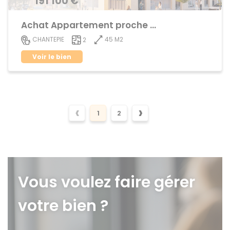
191 100 €
Achat Appartement proche centre ville
45 M2
CHANTEPIE
2
Voir le bien
‹
›
1
2
Vous voulez faire gérer
votre bien ?