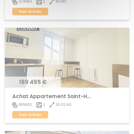
50 M2
LE RHEU
2
Voir le bien
169 495 €
Achat Appartement Saint-Helier
26.03 M2
RENNES
2
Voir le bien