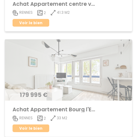
Achat Appartement centre ville
41.3 M2
RENNES
2
Voir le bien
179 995 €
Achat Appartement Bourg l'Evêque
33 M2
RENNES
2
Voir le bien