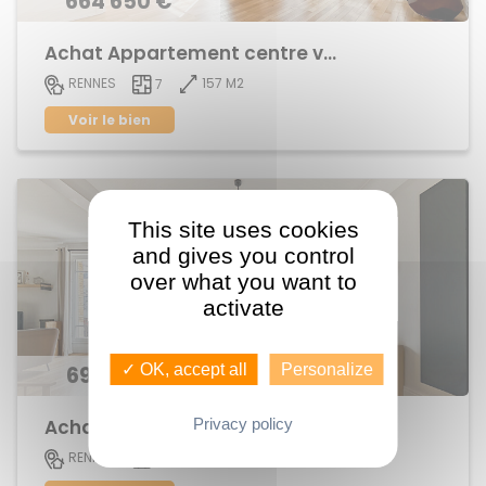
664 650 €
Achat Appartement centre ville
157 M2
RENNES
7
Voir le bien
This site uses cookies
and gives you control
over what you want to
activate
✓ OK, accept all
Personalize
696 300 €
Privacy policy
Achat Appartement centre ville
152 M2
RENNES
6