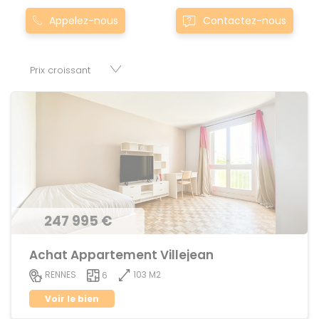
Nos appartement T6 à townla-chapelle-chaussee0la-
Appelez-nous
Contactez-nous
chapelle-chaussee sont proposés au meilleur prix du
marché pour permettre au plus grand nombre de réussir
son projet immobilier. Nous mettons à votre disposition
parkings, cessions de baux, fonds de commerces,
appartements, maisons, immeubles, terrains et murs.
247 995 €
Achat Appartement Villejean
103 M2
RENNES
6
Voir le bien