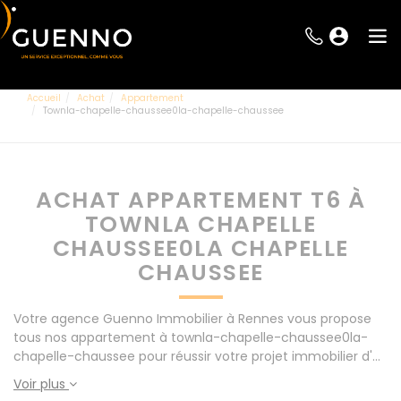
Accueil
Achat
Appartement
Townla-chapelle-chaussee0la-chapelle-chaussee
ACHAT APPARTEMENT T6 À
TOWNLA CHAPELLE
CHAUSSEE0LA CHAPELLE
CHAUSSEE
Votre agence Guenno Immobilier à Rennes vous propose
tous nos appartement à townla-chapelle-chaussee0la-
chapelle-chaussee pour réussir votre projet immobilier d'
achat. Consultez l'ensemble de nos offres à Rennes mais
Voir plus
également aux alentours : Le Rheu, Pacé, Montgermont...