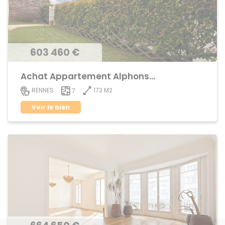
603 460 €
Achat Appartement Alphonse Guerin
173 M2
RENNES
7
Voir le bien