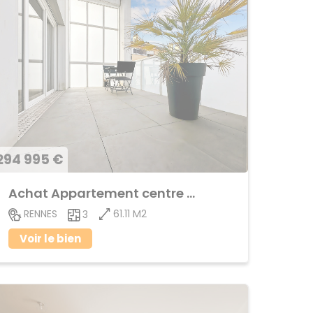
294 995 €
Achat Appartement centre ville
61.11 M2
RENNES
3
Voir le bien