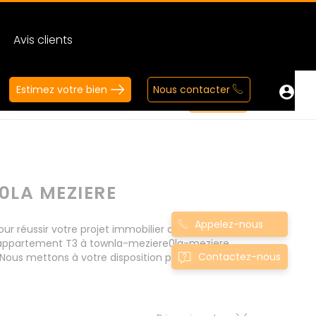
Avis clients
Estimez votre bien
Nous contacter
0LA MEZIERE
Appelez-nous
réussir votre projet immobilier d' achat.
s appartement T3 à townla-meziere0la-meziere
Contactez-nous
Nous mettons à votre disposition parkings,