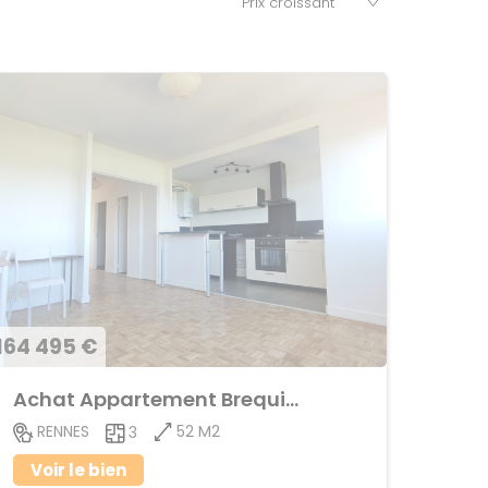
164 495 €
Achat Appartement Brequigny
52 M2
RENNES
3
Voir le bien