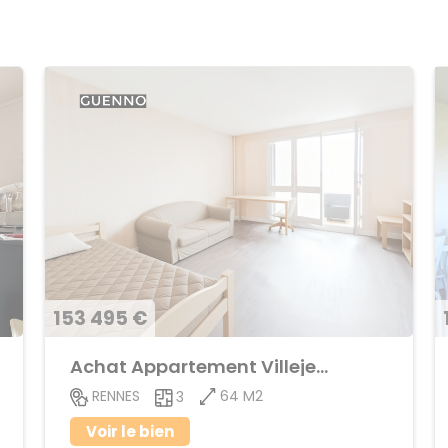
153 495 €
Achat Appartement Villejean
64 M2
RENNES
3
Voir le bien