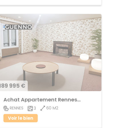
189 995 €
Achat Appartement Rennes-Cleunay
60 M2
RENNES
3
Voir le bien