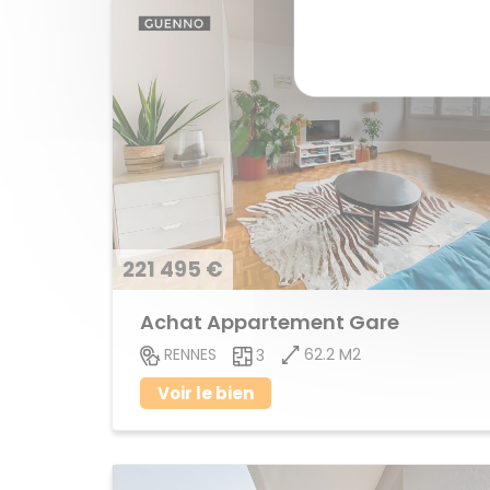
221 495 €
Achat Appartement Gare
62.2 M2
RENNES
3
Voir le bien