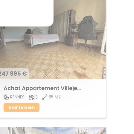
247 995 €
Achat Appartement Villejean
65 M2
RENNES
3
Voir le bien