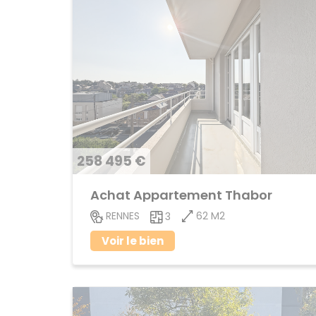
258 495 €
Achat Appartement Thabor
62 M2
RENNES
3
Voir le bien