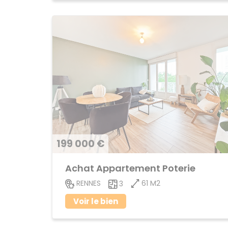
199 000 €
Achat Appartement Poterie
61 M2
RENNES
3
Voir le bien