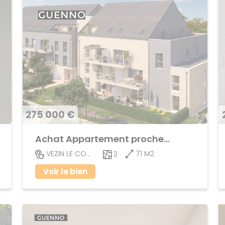
275 000 €
Achat Appartement proche centre ville
71 M2
VEZIN LE COQUET
3
Voir le bien