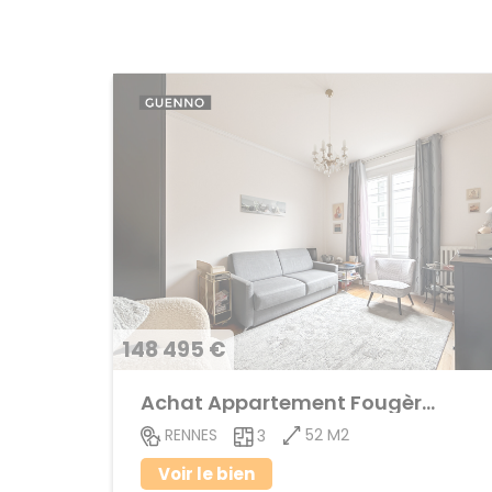
148 495 €
Achat Appartement Fougères
52 M2
RENNES
3
Voir le bien