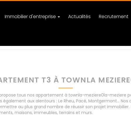
Immobilier d'entreprise
Actualités
Recrutement
0la-meziere
nombre de pièces
RTEMENT T3 À TOWNLA MEZIERE
ropose tous nos appartement à townla-meziere0la-meziere pour 
is également aux alentours : Le Rheu, Pacé, Montgermont... No
rmettre au plus grand nombre de réussir son projet immobilier. 
ents, maisons, immeubles, terrains et murs.