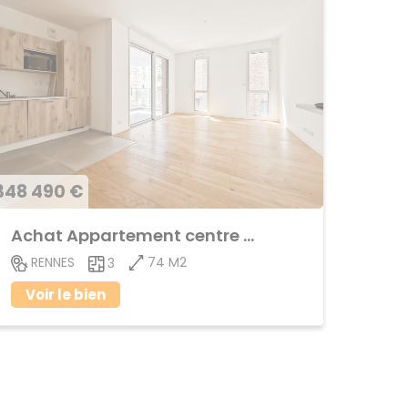
348 490 €
Achat Appartement centre ville
74 M2
RENNES
3
Voir le bien