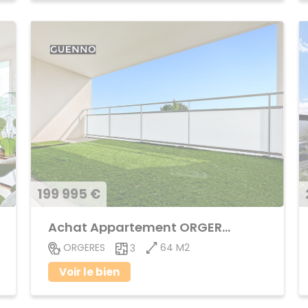
199 995 €
Achat Appartement ORGERES
64 M2
ORGERES
3
Voir le bien