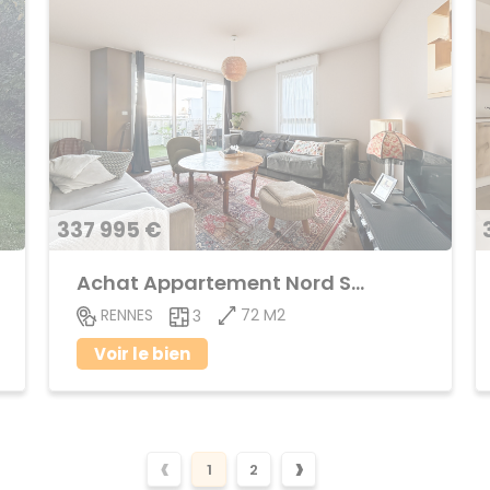
337 995 €
Achat Appartement Nord Saint-Martin
72 M2
RENNES
3
Voir le bien
‹
›
1
2