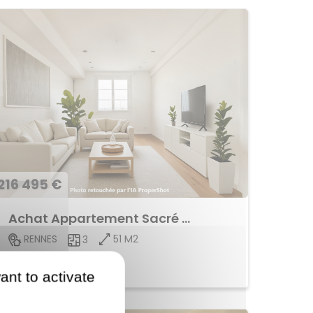
216 495 €
Achat Appartement Sacré Coeur
51 M2
RENNES
3
Voir le bien
ant to activate