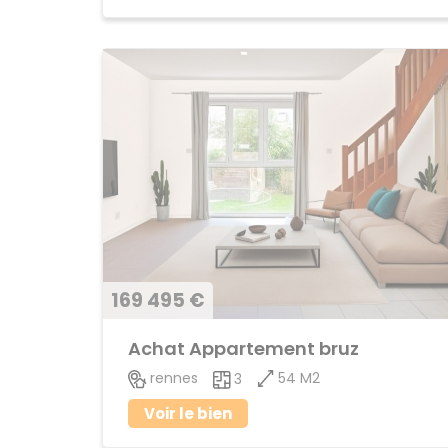
169 495 €
Achat Appartement bruz
54 M2
rennes
3
Voir le bien