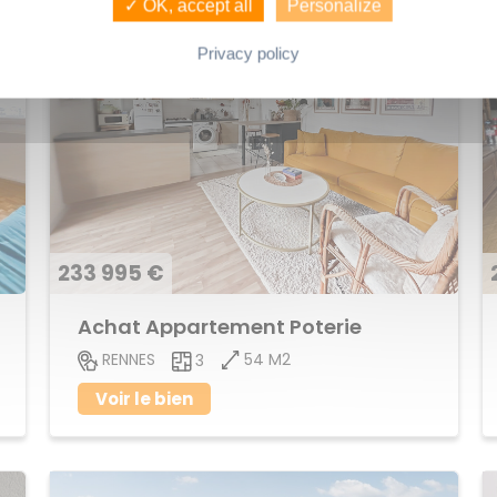
✓ OK, accept all
Personalize
Privacy policy
233 995 €
Achat Appartement Poterie
54 M2
RENNES
3
Voir le bien