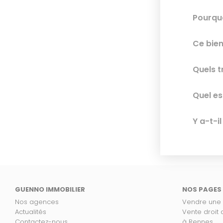
Pourquo
Ce bien
Quels t
Quel es
Y a-t-i
GUENNO IMMOBILIER
NOS PAGES
Nos agences
Vendre une
Actualités
Vente droit
Contactez-nous
à Rennes