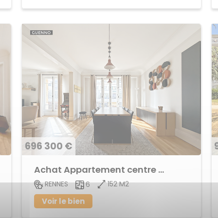
696 300 €
Achat Appartement centre ville
152 M2
RENNES
6
Voir le bien