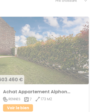
603 460 €
Achat Appartement Alphonse Guerin
173 M2
RENNES
7
Voir le bien