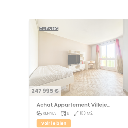
247 995 €
Achat Appartement Villejean
103 M2
RENNES
6
Voir le bien