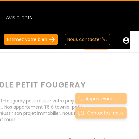
Avis clients
Estimez votre bien
Nous contacter
0LE PETIT FOUGERAY
Appelez-nous
ougeray pour réussir votre projet immobilier d'
... Nos appartement T6 à townle-petit-
Contactez-nous
ussir son projet immobilier. Nous mettons à
et murs.