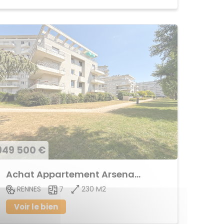
949 500 €
Achat Appartement Arsenal - Redon
230 M2
RENNES
7
Voir le bien