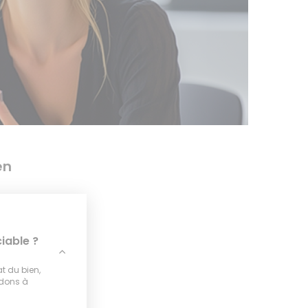
en
iable ?
at du bien,
idons à