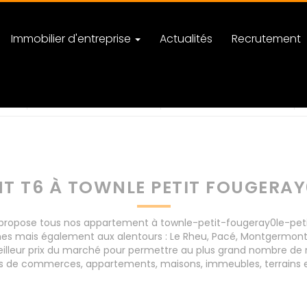
Immobilier d'entreprise
Actualités
Recrutement
ougeray0le-petit-fougeray
nombre de pièces
 T6 À TOWNLE PETIT FOUGERAY
opose tous nos appartement à townle-petit-fougeray0le-petit-f
nes mais également aux alentours : Le Rheu, Pacé, Montgermont
lleur prix du marché pour permettre au plus grand nombre de ré
onds de commerces, appartements, maisons, immeubles, terrains 