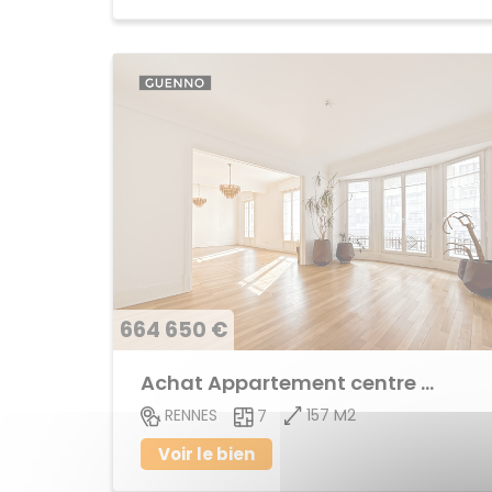
664 650 €
Achat Appartement centre ville
157 M2
RENNES
7
Voir le bien