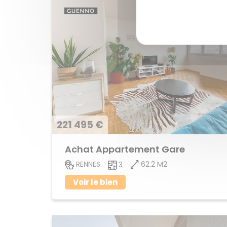
221 495 €
Achat Appartement Gare
62.2 M2
RENNES
3
Voir le bien