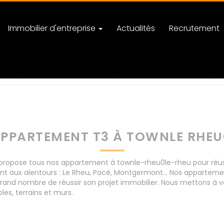
Immobilier d'entreprise
Actualités
Recrutement
-rheu
nombre de pièces
PPARTEMENT T3 À TOWNLE RHEU
opose tous nos appartement à townle-rheu0le-rheu pour réussir
nt aux alentours : Le Rheu, Pacé, Montgermont... Nos appartem
rand nombre de réussir son projet immobilier. Nous mettons à vo
s, terrains et murs.