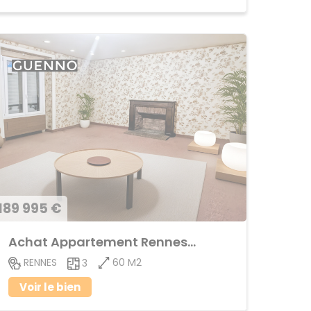
189 995 €
Achat Appartement Rennes-Cleunay
60 M2
RENNES
3
Voir le bien