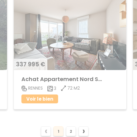
337 995 €
Achat Appartement Nord Saint-Martin
72 M2
RENNES
3
Voir le bien
‹
›
1
2