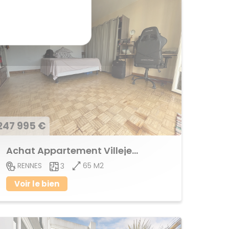
247 995 €
Achat Appartement Villejean
65 M2
RENNES
3
Voir le bien