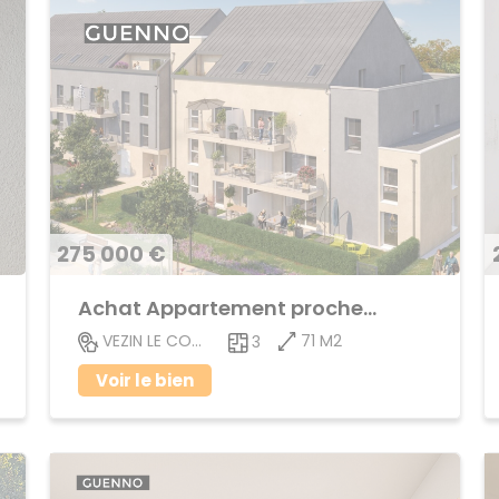
275 000 €
Achat Appartement proche centre ville
71 M2
VEZIN LE COQUET
3
Voir le bien