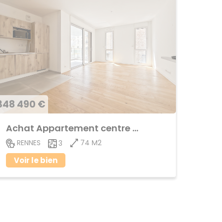
348 490 €
Achat Appartement centre ville
74 M2
RENNES
3
Voir le bien