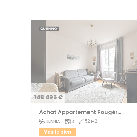
148 495 €
Achat Appartement Fougères
52 M2
RENNES
3
Voir le bien