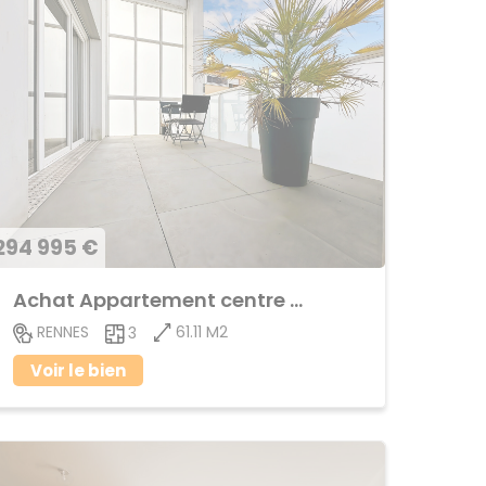
294 995 €
Achat Appartement centre ville
61.11 M2
RENNES
3
Voir le bien