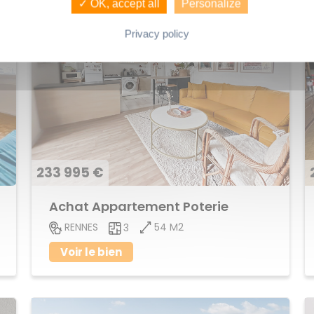
✓ OK, accept all
Personalize
Privacy policy
233 995 €
Achat Appartement Poterie
54 M2
RENNES
3
Voir le bien