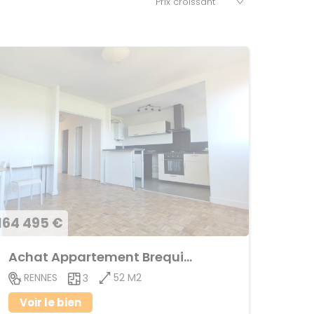
164 495 €
Achat Appartement Brequigny
52 M2
RENNES
3
Voir le bien