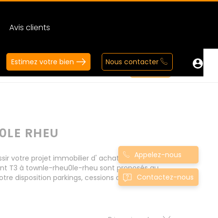
Avis clients
Estimez votre bien
Nous contacter
0LE RHEU
Appelez-nous
 votre projet immobilier d' achat. Consultez
ent T3 à townle-rheu0le-rheu sont proposés au
Contactez-nous
tre disposition parkings, cessions de baux, fonds