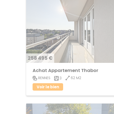
258 495 €
Achat Appartement Thabor
62 M2
RENNES
3
Voir le bien