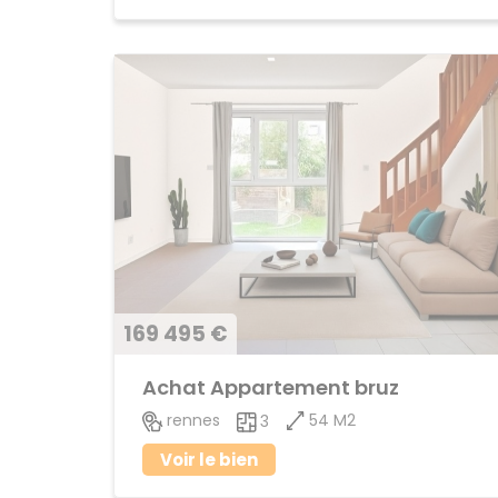
169 495 €
Achat Appartement bruz
54 M2
rennes
3
Voir le bien