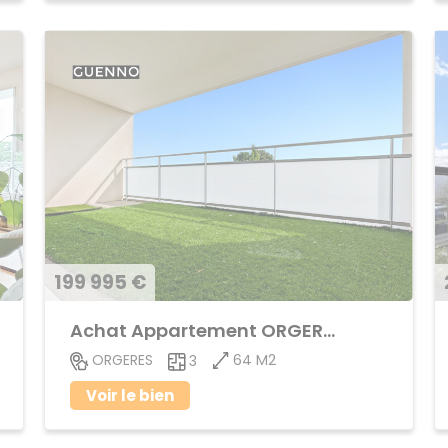
199 995 €
Achat Appartement ORGERES
64 M2
ORGERES
3
Voir le bien