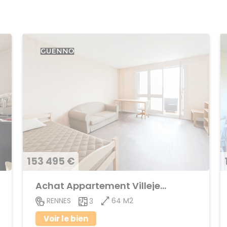
153 495 €
Achat Appartement Villejean
64 M2
RENNES
3
Voir le bien