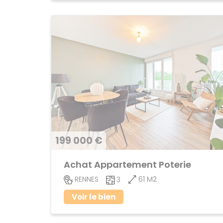
199 000 €
Achat Appartement Poterie
61 M2
RENNES
3
Voir le bien