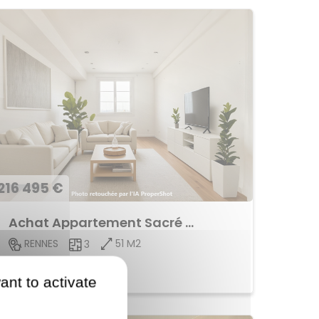
216 495 €
Achat Appartement Sacré Coeur
51 M2
RENNES
3
Voir le bien
ant to activate