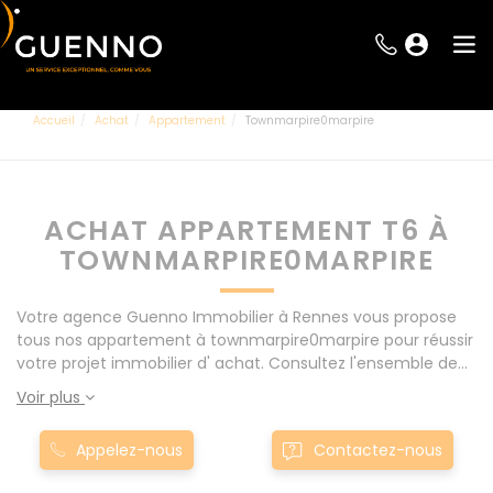
Accueil
Achat
Appartement
Townmarpire0marpire
ACHAT APPARTEMENT T6 À
TOWNMARPIRE0MARPIRE
Votre agence Guenno Immobilier à Rennes vous propose
tous nos appartement à townmarpire0marpire pour réussir
votre projet immobilier d' achat. Consultez l'ensemble de
nos offres à Rennes mais également aux alentours : Le
Voir plus
Rheu, Pacé, Montgermont... Nos appartement T6 à
townmarpire0marpire sont proposés au meilleur prix du
Appelez-nous
Contactez-nous
marché pour permettre au plus grand nombre de réussir
son projet immobilier. Nous mettons à votre disposition