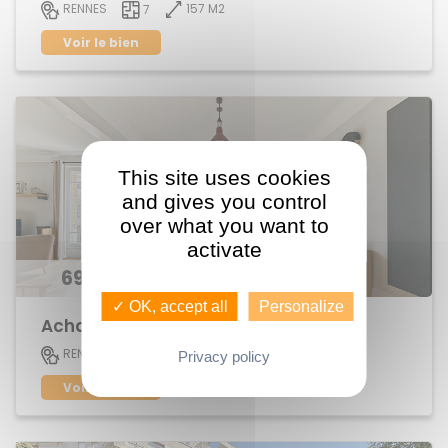
157 M2
RENNES
7
Voir le bien
This site uses cookies
and gives you control
over what you want to
activate
696 300 €
✓ OK, accept all
Personalize
Achat Appartement centre ville
152 M2
RENNES
6
Privacy policy
Voir le bien