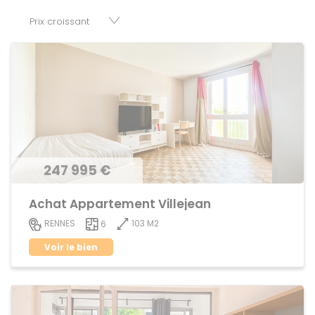
parkings, cessions de baux, fonds de commerces,
appartements, maisons, immeubles, terrains et murs.
247 995 €
Achat Appartement Villejean
103 M2
RENNES
6
Voir le bien