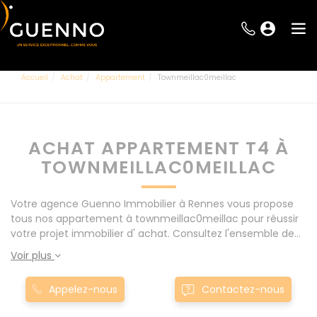
Accueil
Achat
Appartement
Townmeillac0meillac
ACHAT APPARTEMENT T4 À
TOWNMEILLAC0MEILLAC
Votre agence Guenno Immobilier à Rennes vous propose
tous nos appartement à townmeillac0meillac pour réussir
votre projet immobilier d' achat. Consultez l'ensemble de
nos offres à Rennes mais également aux alentours : Le
Voir plus
Rheu, Pacé, Montgermont... Nos appartement T4 à
townmeillac0meillac sont proposés au meilleur prix du
Appelez-nous
Contactez-nous
marché pour permettre au plus grand nombre de réussir
son projet immobilier. Nous mettons à votre disposition