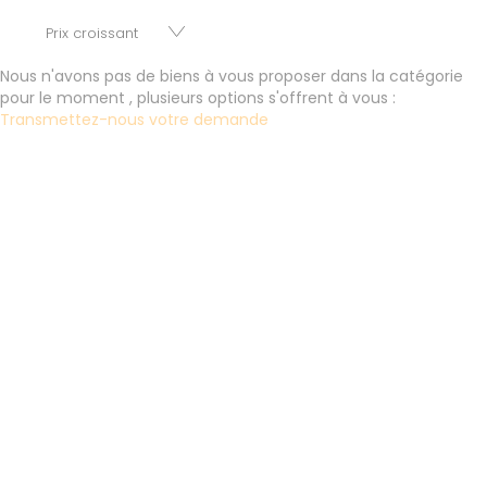
parkings, cessions de baux, fonds de commerces,
appartements, maisons, immeubles, terrains et murs.
Nous n'avons pas de biens à vous proposer dans la catégorie
pour le moment , plusieurs options s'offrent à vous :
Transmettez-nous votre demande