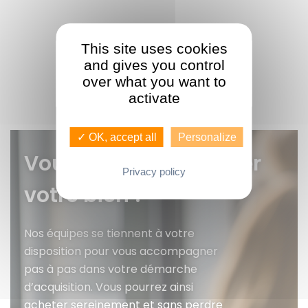
This site uses cookies
and gives you control
over what you want to
activate
✓ OK, accept all
Personalize
Vous voulez faire gérer
Privacy policy
votre bien ?
Nos équipes se tiennent à votre
disposition pour vous accompagner
pas à pas dans votre démarche
d’acquisition. Vous pourrez ainsi
acheter sereinement et sans perdre