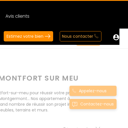
Avis clients
Estimez votre bien
Nous contacter
MONTFORT SUR MEU
Appelez-nous
rt-sur-meu pour réussir votre projet
, Montgermont... Nos appartement à
Contactez-nous
d nombre de réussir son projet immobilier.
ubles, terrains et murs.