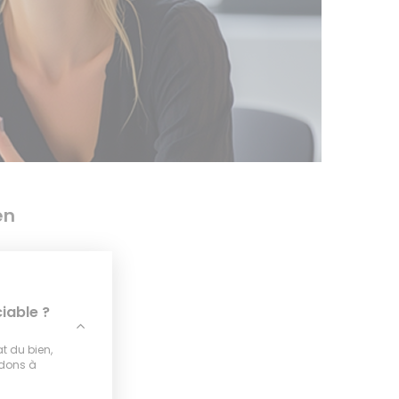
en
iable ?
at du bien,
idons à