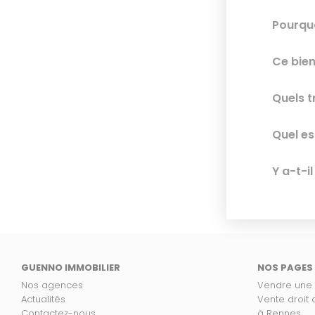
Pourquo
Ce bien
Quels t
Quel es
Y a-t-i
GUENNO IMMOBILIER
NOS PAGES
Nos agences
Vendre une
Actualités
Vente droit
Contactez-nous
à Rennes