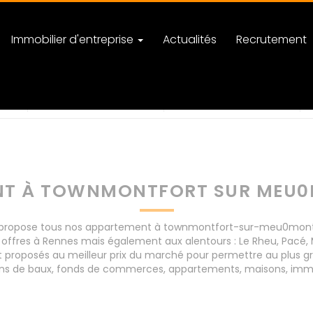
Immobilier d'entreprise
Actualités
Recrutement
sur-meu0montfort-sur-meu
nombre de pièces
NT À TOWNMONTFORT SUR MEU0
propose tous nos appartement à townmontfort-sur-meu0montfo
s offres à Rennes mais également aux alentours : Le Rheu, Pacé
posés au meilleur prix du marché pour permettre au plus gran
ions de baux, fonds de commerces, appartements, maisons, imme