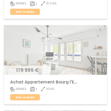
41.3 M2
RENNES
2
Voir le bien
179 995 €
Achat Appartement Bourg l'Evêque
33 M2
RENNES
2
Voir le bien