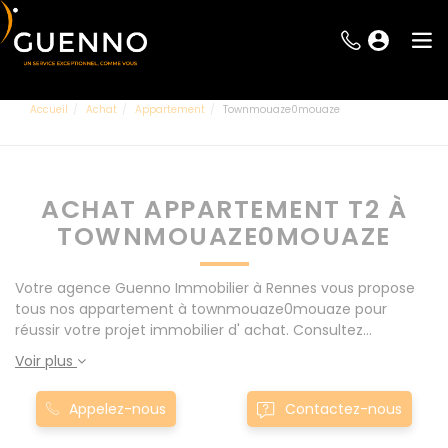
Accueil
Achat
Appartement
Townmouaze0mouaze
ACHAT APPARTEMENT T2 À
TOWNMOUAZE0MOUAZE
Votre agence Guenno Immobilier à Rennes vous propose
tous nos appartement à townmouaze0mouaze pour
réussir votre projet immobilier d' achat. Consultez
l'ensemble de nos offres à Rennes mais également aux
Voir plus
alentours : Le Rheu, Pacé, Montgermont... Nos appartement
T2 à townmouaze0mouaze sont proposés au meilleur prix
Appelez-nous
Contactez-nous
du marché pour permettre au plus grand nombre de
réussir son projet immobilier. Nous mettons à votre