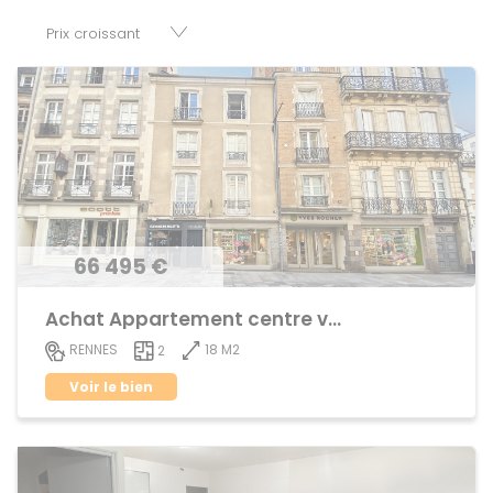
disposition parkings, cessions de baux, fonds de
commerces, appartements, maisons, immeubles, terrains
et murs.
66 495 €
Achat Appartement centre ville
18 M2
RENNES
2
Voir le bien