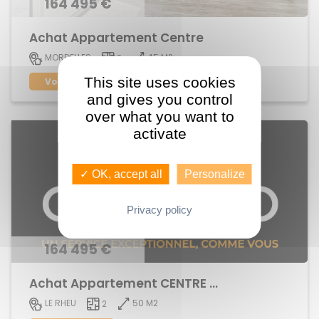
164 495 €
Achat Appartement Centre
45 M2
MORDELLES
2
This site uses cookies
Voir le bien
and gives you control
over what you want to
activate
✓ OK, accept all
Personalize
Privacy policy
164 495 €
Achat Appartement CENTRE BOURG
50 M2
LE RHEU
2