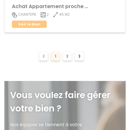
Achat Appartement proche centre ville
45 M2
CHANTEPIE
2
Voir le bien
‹
›
1
2
Vous voulez faire gérer
votre bien ?
Nos équipes se tiennent à votre