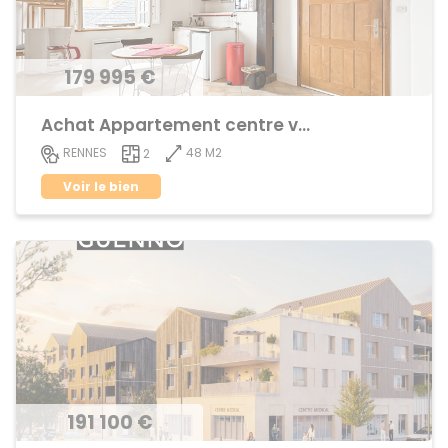
179 995 €
Achat Appartement centre ville
48 M2
RENNES
2
Voir le bien
191 100 €