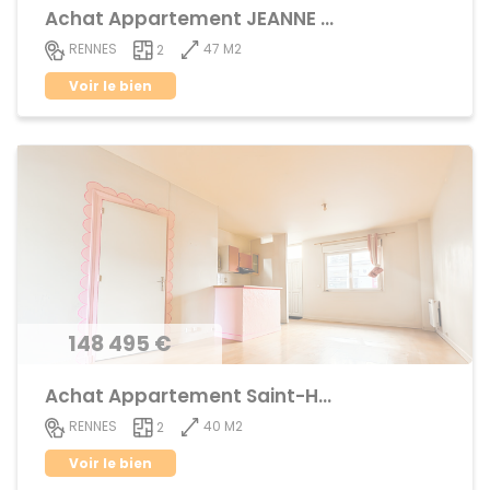
Achat Appartement JEANNE d'ARC - BEAULIEU
47 M2
RENNES
2
Voir le bien
148 495 €
Achat Appartement Saint-Helier
40 M2
RENNES
2
Voir le bien