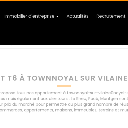
Immobilier d'entreprise
Actualités
Recrutement
vilaine0noyal-sur-vilaine
nombre de pièces
 T6 À TOWNNOYAL SUR VILAINE
opose tous nos appartement à townnoyal-sur-vilaine0noyal-sur-v
nes mais également aux alentours : Le Rheu, Pacé, Montgermon
eur prix du marché pour permettre au plus grand nombre de réuss
e commerces, appartements, maisons, immeubles, terrains et mur