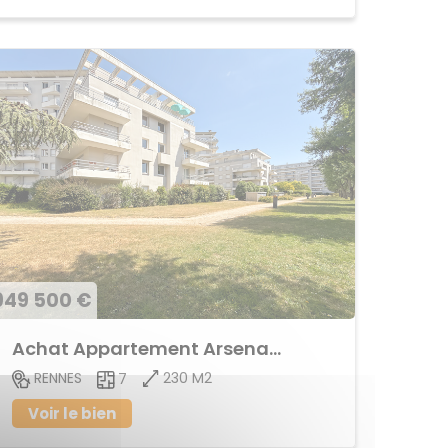
949 500 €
Achat Appartement Arsenal - Redon
230 M2
RENNES
7
Voir le bien