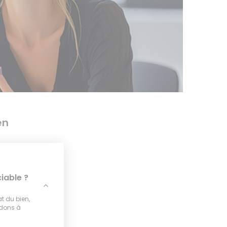
en
iable ?
at du bien,
idons à