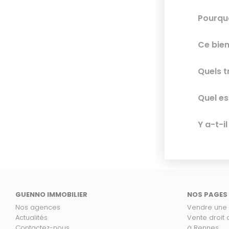
Pourquo
Ce bien
Quels t
Quel es
Y a-t-i
GUENNO IMMOBILIER
NOS PAGES
Nos agences
Vendre une
Actualités
Vente droit
Contactez-nous
à Rennes