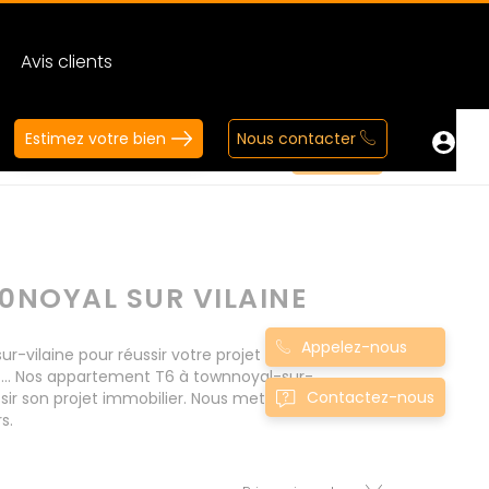
Avis clients
Estimez votre bien
Nous contacter
0NOYAL SUR VILAINE
Appelez-nous
ilaine pour réussir votre projet immobilier d'
t... Nos appartement T6 à townnoyal-sur-
Contactez-nous
ir son projet immobilier. Nous mettons à votre
s.