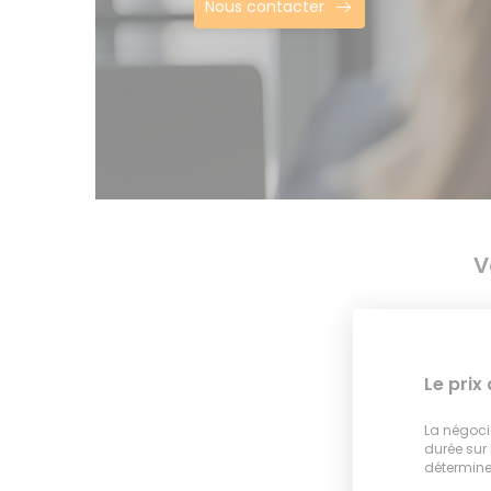
Nous contacter
V
Le prix
La négocia
durée sur
déterminer