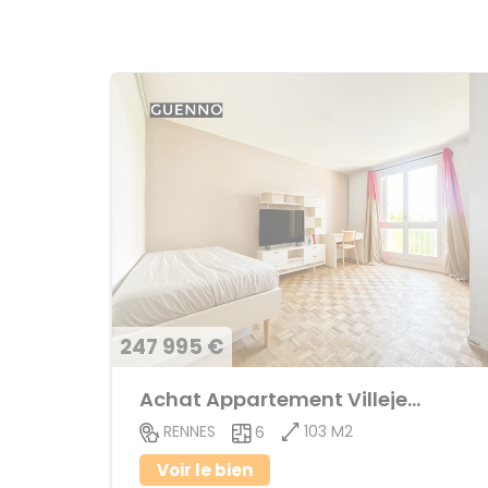
247 995 €
Achat Appartement Villejean
103 M2
RENNES
6
Voir le bien