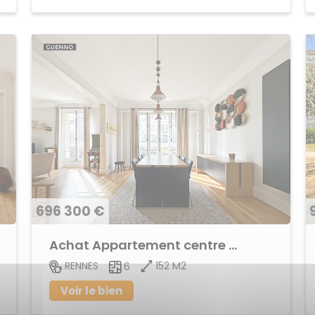
696 300 €
Achat Appartement centre ville
152 M2
RENNES
6
Voir le bien