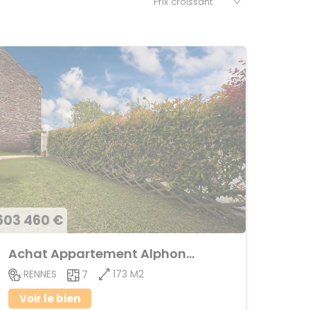
603 460 €
Achat Appartement Alphonse Guerin
173 M2
RENNES
7
Voir le bien