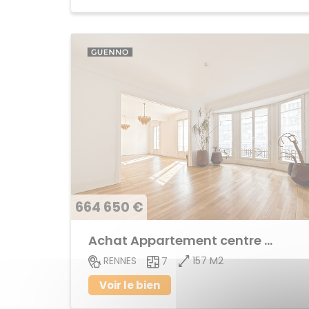
664 650 €
Achat Appartement centre ville
157 M2
RENNES
7
Voir le bien