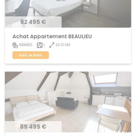
82 495 €
Achat Appartement BEAULIEU
23.01 M2
RENNES
1
Voir le bien
85 495 €