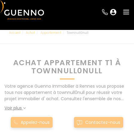
Accueil
Achat
Appartement
Townnull0null
ACHAT APPARTEMENT T1 À
TOWNNULL0NULL
Votre agence Guenno Immobilier à Rennes vous propose
tous nos appartement à townnull0null pour réussir votre
projet immobilier d' achat. Consultez l'ensemble de nos
offres à Rennes mais également aux alentours : Le Rheu,
Voir plus
Pacé, Montgermont... Nos appartement T1 à townnull0null
sont proposés au meilleur prix du marché pour permettre
Appelez-nous
Contactez-nous
au plus grand nombre de réussir son projet immobilier.
Nous mettons à votre disposition parkings, cessions de