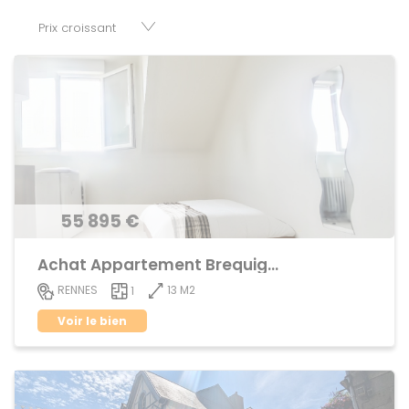
baux, fonds de commerces, appartements, maisons,
immeubles, terrains et murs.
55 895 €
Achat Appartement Brequigny
13 M2
RENNES
1
Voir le bien