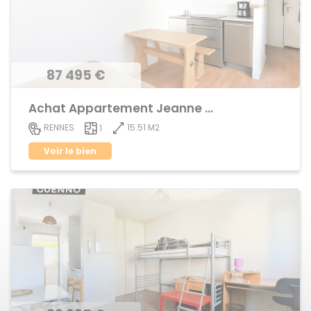
87 495 €
Achat Appartement Jeanne d'Arc
15.51 M2
RENNES
1
Voir le bien