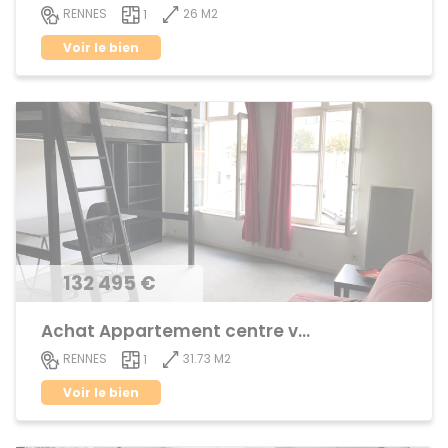
26 M2
RENNES
1
Voir le bien
132 495 €
Achat Appartement centre ville
31.73 M2
RENNES
1
Voir le bien