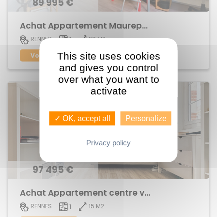
89 995 €
Achat Appartement Maurepas
20 M2
RENNES
1
This site uses cookies
Voir le bien
and gives you control
over what you want to
activate
✓ OK, accept all
Personalize
Privacy policy
97 495 €
Achat Appartement centre ville
15 M2
RENNES
1