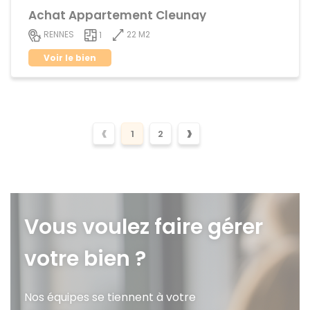
Achat Appartement Cleunay
22 M2
RENNES
1
Voir le bien
‹
›
1
2
Vous voulez faire gérer
votre bien ?
Nos équipes se tiennent à votre