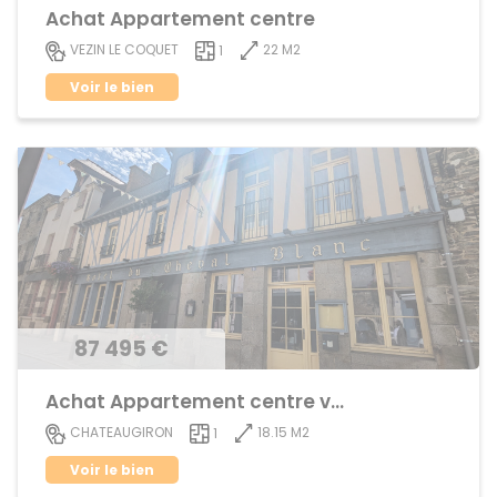
Achat Appartement centre
22 M2
VEZIN LE COQUET
1
Voir le bien
87 495 €
Achat Appartement centre ville
18.15 M2
CHATEAUGIRON
1
Voir le bien