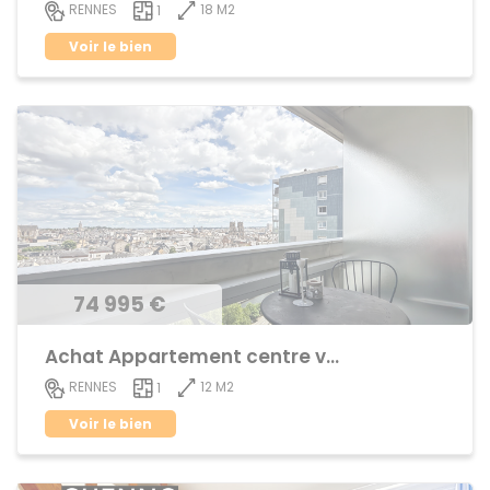
18 M2
RENNES
1
Voir le bien
74 995 €
Achat Appartement centre ville
12 M2
RENNES
1
Voir le bien