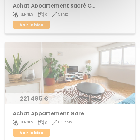
Achat Appartement Sacré Coeur
51 M2
RENNES
3
Voir le bien
221 495 €
Achat Appartement Gare
62.2 M2
RENNES
3
Voir le bien