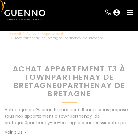
Accueil
Achat
Appartement
Townparthenay-de-bretagne0parthenay-de-bretagne
ACHAT APPARTEMENT T3 À
TOWNPARTHENAY DE
BRETAGNE0PARTHENAY DE
BRETAGNE
Votre agence Guenno Immobilier à Rennes vous propose
tous nos appartement à townparthenay-de-
bretagne0parthenay-de-bretagne pour réussir votre projet
immobilier d' achat. Consultez l'ensemble de nos offres à
Voir plus
Rennes mais également aux alentours : Le Rheu, Pacé,