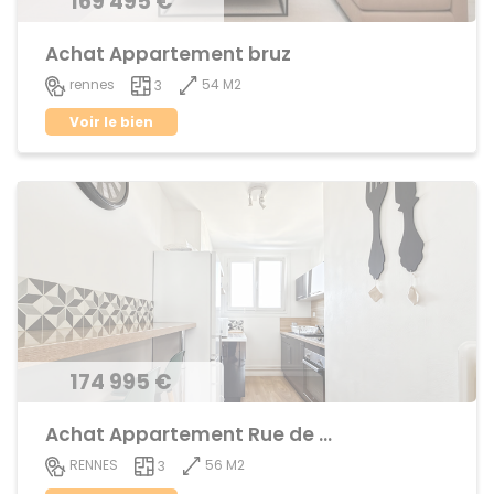
169 495 €
Achat Appartement bruz
54 M2
rennes
3
Voir le bien
174 995 €
Achat Appartement Rue de Nantes
56 M2
RENNES
3