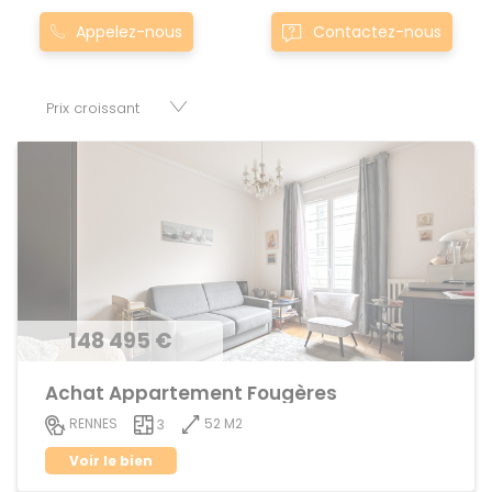
Montgermont... Nos appartement T3 à townparthenay-de-
Appelez-nous
Contactez-nous
bretagne0parthenay-de-bretagne sont proposés au
meilleur prix du marché pour permettre au plus grand
nombre de réussir son projet immobilier. Nous mettons à
votre disposition parkings, cessions de baux, fonds de
commerces, appartements, maisons, immeubles, terrains
et murs.
148 495 €
Achat Appartement Fougères
52 M2
RENNES
3
Voir le bien