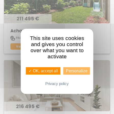
211 495 €
Achat Appartement Beausoleil
This site uses cookies
60 M2
PACE
3
and gives you control
Voir le bien
over what you want to
activate
✓ OK, accept all
Personalize
Privacy policy
216 495 €