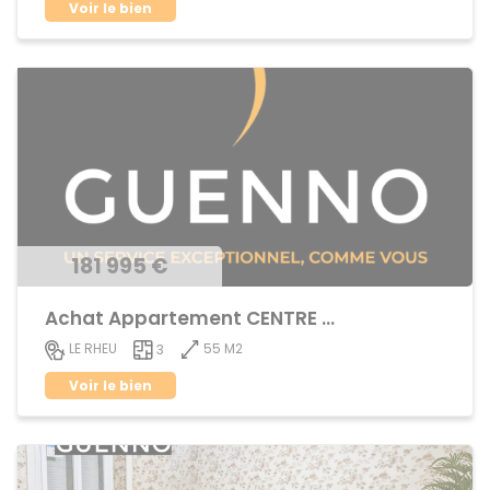
Voir le bien
181 995 €
Achat Appartement CENTRE BOURG
55 M2
LE RHEU
3
Voir le bien