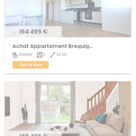
164 495 €
Achat Appartement Brequigny
52 M2
RENNES
3
Voir le bien