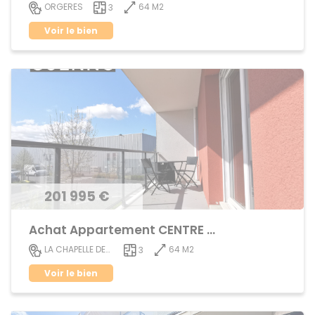
64 M2
ORGERES
3
Voir le bien
201 995 €
Achat Appartement CENTRE VILLE
64 M2
LA CHAPELLE DES FOUGERETZ
3
Voir le bien