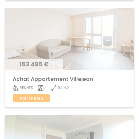
153 495 €
Achat Appartement Villejean
64 M2
RENNES
3
Voir le bien