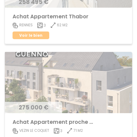
258 495 €
Achat Appartement Thabor
62 M2
RENNES
3
Voir le bien
275 000 €
Achat Appartement proche centre ville
71 M2
VEZIN LE COQUET
3