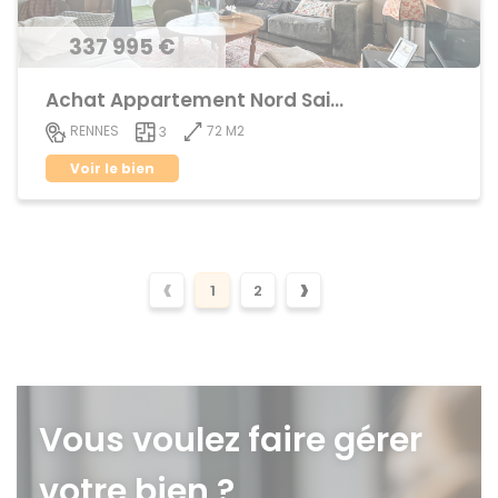
337 995 €
Achat Appartement Nord Saint-Martin
72 M2
RENNES
3
Voir le bien
‹
›
1
2
Vous voulez faire gérer
votre bien ?