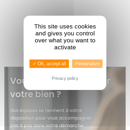
This site uses cookies
and gives you control
over what you want to
activate
✓ OK, accept all
Personalize
Vous voulez faire gérer
Privacy policy
votre bien ?
Nos équipes se tiennent à votre
disposition pour vous accompagner
pas à pas dans votre démarche