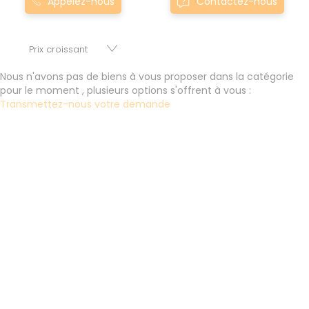
Appelez-nous
Contactez-nous
sont proposés au meilleur prix du marché pour permettre
au plus grand nombre de réussir son projet immobilier.
Nous mettons à votre disposition parkings, cessions de
baux, fonds de commerces, appartements, maisons,
immeubles, terrains et murs.
Nous n'avons pas de biens à vous proposer dans la catégorie
pour le moment , plusieurs options s'offrent à vous :
Transmettez-nous votre demande