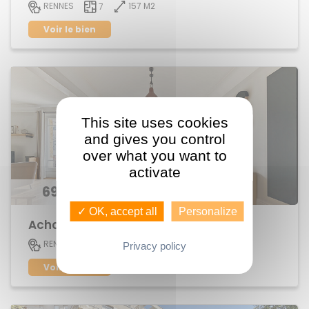
157 M2
RENNES
7
Voir le bien
This site uses cookies
and gives you control
over what you want to
activate
696 300 €
✓ OK, accept all
Personalize
Achat Appartement centre ville
152 M2
RENNES
6
Privacy policy
Voir le bien