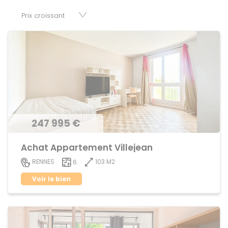
disposition parkings, cessions de baux, fonds de
commerces, appartements, maisons, immeubles, terrains
et murs.
247 995 €
Achat Appartement Villejean
103 M2
RENNES
6
Voir le bien