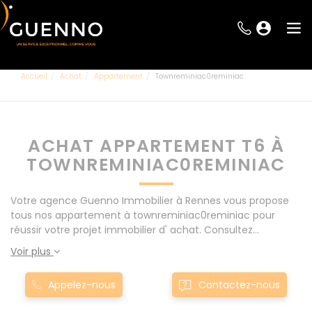
Accueil
Achat
Appartement
Townreminiac0reminiac
ACHAT APPARTEMENT T6 À
TOWNREMINIAC0REMINIAC
Votre agence Guenno Immobilier à Rennes vous propose
tous nos appartement à townreminiac0reminiac pour
réussir votre projet immobilier d' achat. Consultez
l'ensemble de nos offres à Rennes mais également aux
Voir plus
alentours : Le Rheu, Pacé, Montgermont... Nos appartement
T6 à townreminiac0reminiac sont proposés au meilleur prix
Appelez-nous
Contactez-nous
du marché pour permettre au plus grand nombre de
réussir son projet immobilier. Nous mettons à votre