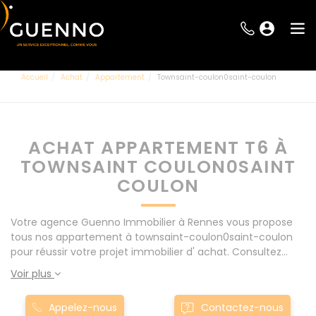
Accueil
Achat
Appartement
Townsaint-coulon0saint-coulon
ACHAT APPARTEMENT T6 À
TOWNSAINT COULON0SAINT
COULON
Votre agence Guenno Immobilier à Rennes vous propose
tous nos appartement à townsaint-coulon0saint-coulon
pour réussir votre projet immobilier d' achat. Consultez
l'ensemble de nos offres à Rennes mais également aux
Voir plus
alentours : Le Rheu, Pacé, Montgermont... Nos appartement
T6 à townsaint-coulon0saint-coulon sont proposés au
Appelez-nous
Contactez-nous
meilleur prix du marché pour permettre au plus grand