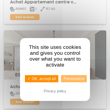
Achat Appartement centre ville
157 M2
RENNES
7
Voir le bien
This site uses cookies
and gives you control
over what you want to
activate
696 300 €
✓ OK, accept all
Personalize
Achat Appartement centre ville
Privacy policy
152 M2
RENNES
6
Voir le bien