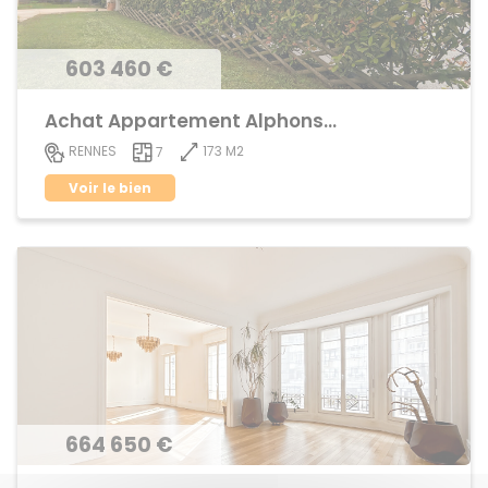
603 460 €
Achat Appartement Alphonse Guerin
173 M2
RENNES
7
Voir le bien
664 650 €