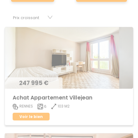
nombre de réussir son projet immobilier. Nous mettons à
votre disposition parkings, cessions de baux, fonds de
commerces, appartements, maisons, immeubles, terrains
et murs.
247 995 €
Achat Appartement Villejean
103 M2
RENNES
6
Voir le bien