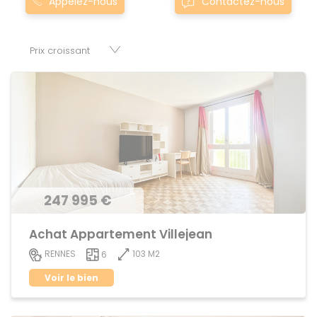
Appelez-nous
Contactez-nous
domineuc sont proposés au meilleur prix du marché pour
permettre au plus grand nombre de réussir son projet
immobilier. Nous mettons à votre disposition parkings,
cessions de baux, fonds de commerces, appartements,
maisons, immeubles, terrains et murs.
247 995 €
Achat Appartement Villejean
103 M2
RENNES
6
Voir le bien