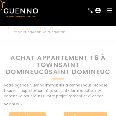
Accueil
Achat
Appartement
Townsaint-domineuc0saint-domineuc
ACHAT APPARTEMENT T6 À
TOWNSAINT
DOMINEUC0SAINT DOMINEUC
Votre agence Guenno Immobilier à Rennes vous propose
tous nos appartement à townsaint-domineuc0saint-
domineuc pour réussir votre projet immobilier d' achat.
Consultez l'ensemble de nos offres à Rennes mais
Voir plus
également aux alentours : Le Rheu, Pacé, Montgermont...
Nos appartement T6 à townsaint-domineuc0saint-