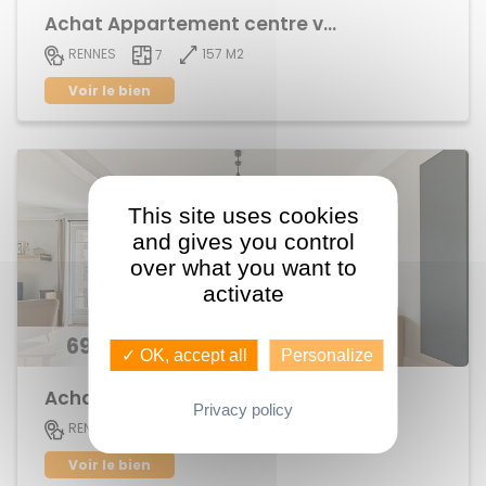
Achat Appartement centre ville
157 M2
RENNES
7
Voir le bien
This site uses cookies
and gives you control
over what you want to
activate
696 300 €
✓ OK, accept all
Personalize
Achat Appartement centre ville
Privacy policy
152 M2
RENNES
6
Voir le bien