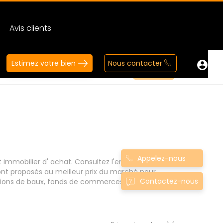
Avis clients
Estimez votre bien
Nous contacter
Appelez-nous
 immobilier d' achat. Consultez l'ensemble de
nt proposés au meilleur prix du marché pour
Contactez-nous
ssions de baux, fonds de commerces,