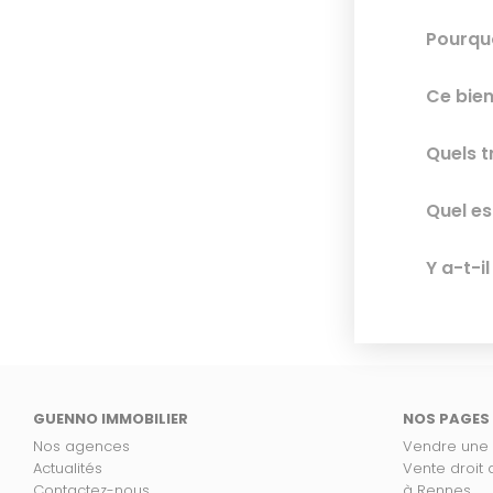
Pourquo
Ce bien
Quels t
Quel es
Y a-t-i
GUENNO IMMOBILIER
NOS PAGES
Nos agences
Vendre une
Actualités
Vente droit
Contactez-nous
à Rennes