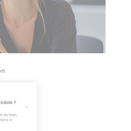
en
iable ?
at du bien,
idons à