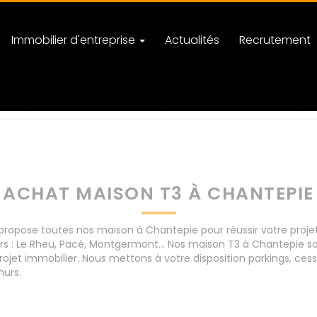
Immobilier d'entreprise
Actualités
Recrutement
nombre de pièces
ACHAT MAISON T3 À CHANTEPIE
opose toutes nos maison à Chantepie pour réussir votre projet
s : Le Rheu, Pacé, Montgermont... Nos maison T3 à Chantepie so
ojet immobilier. Nous mettons à votre disposition parkings, ce
murs.