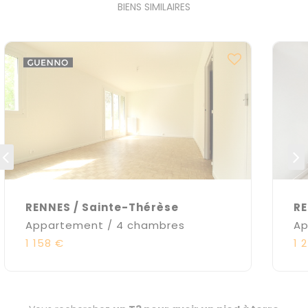
BIENS SIMILAIRES
RENNES / Sainte-Thérèse
RE
Appartement / 4 chambres
Ap
1 158 €
1 