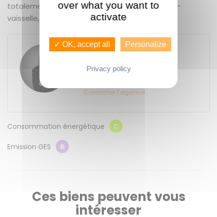
over what you want to
totalement équipée : four, plaques, hotte, lave-
activate
vaisselle, machine à laver, sèche linge
✓ OK, accept all
Personalize
Solène FLEURY
GUENNO - GUENNO LOCATION
Privacy policy
11 place du Bas des Lices
35000
Rennes
Contacter l'agence
Consommation énergétique
C
Emission GES
B
Ces biens peuvent vous
intéresser