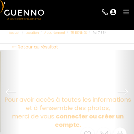
Accueil
Location
Appartement
T5 RENNES
Ref 71654
Retour au résultat
Pour avoir accès à toutes les informations
et à l'ensemble des photos,
merci de vous
connecter ou créer un
compte.