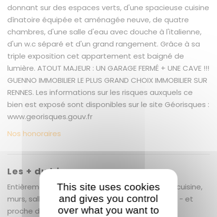
donnant sur des espaces verts, d'une spacieuse cuisine
dînatoire équipée et aménagée neuve, de quatre
chambres, d'une salle d'eau avec douche à l'italienne,
d'un w.c séparé et d'un grand rangement. Grâce à sa
triple exposition cet appartement est baigné de
lumière. ATOUT MAJEUR : UN GARAGE FERMÉ + UNE CAVE !!!
GUENNO IMMOBILIER LE PLUS GRAND CHOIX IMMOBILIER SUR
RENNES. Les informations sur les risques auxquels ce
bien est exposé sont disponibles sur le site Géorisques :
www.georisques.gouv.fr
Nos honoraires
Les + du bien
This site uses cookies
Entièrement refait par artisans (huisseries, sol, cuisine,
and gives you control
murs, salle de bains ..) - appartement lumineux - et
over what you want to
proche des transports et commerces