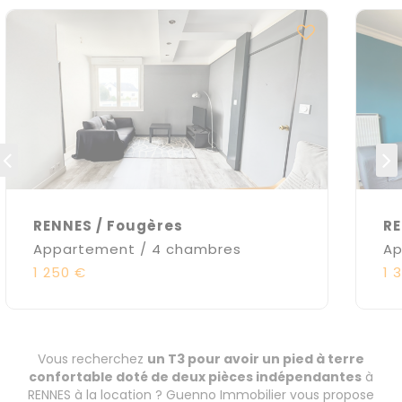
RENNES / Fougères
RE
Appartement / 4 chambres
Ap
1 250 €
1 
Vous recherchez
un T3 pour avoir un pied à terre
confortable doté de deux pièces indépendantes
à
RENNES à la location ? Guenno Immobilier vous propose