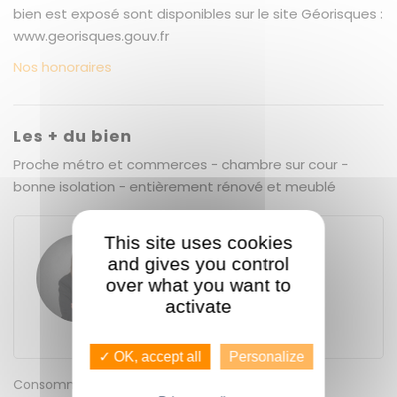
bien est exposé sont disponibles sur le site Géorisques :
www.georisques.gouv.fr
Nos honoraires
Les + du bien
Proche métro et commerces - chambre sur cour -
bonne isolation - entièrement rénové et meublé
This site uses cookies
Solène FLEURY
and gives you control
GUENNO - GUENNO LOCATION
over what you want to
11 place du Bas des Lices
activate
35000
Rennes
+33 7 80 97 74 39
✓ OK, accept all
Personalize
Consommation énergétique
D