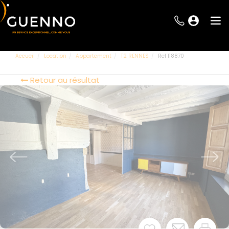
Accueil
Location
Appartement
T2 RENNES
Ref 118870
Retour au résultat