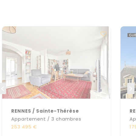
RENNES / Sainte-Thérèse
RE
Appartement / 3 chambres
Ap
253 495 €
17