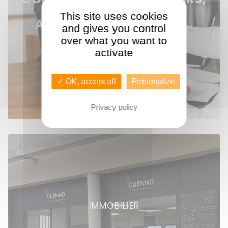
RESPONSABLES
This site uses cookies
AGENCES, ASSISTANTES…
and gives you control
over what you want to
activate
Voir nos offres
✓ OK, accept all
Personalize
Privacy policy
IMMOBILIER