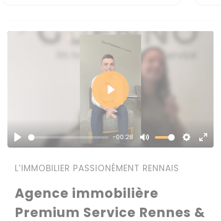
Play
-00:28
Play
Mute
Settings
Enter
fulls
L’IMMOBILIER PASSIONÉMENT RENNAIS
Agence immobilière
Premium Service Rennes &