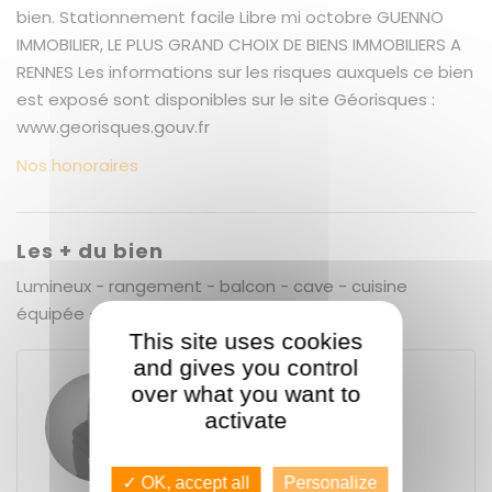
bien. Stationnement facile Libre mi octobre GUENNO
IMMOBILIER, LE PLUS GRAND CHOIX DE BIENS IMMOBILIERS A
RENNES Les informations sur les risques auxquels ce bien
est exposé sont disponibles sur le site Géorisques :
www.georisques.gouv.fr
Nos honoraires
Les + du bien
Lumineux - rangement - balcon - cave - cuisine
équipée - bien meublé - baux volumes
This site uses cookies
and gives you control
over what you want to
Solène FLEURY
activate
GUENNO - GUENNO LOCATION
11 place du Bas des Lices
35000
Rennes
Contacter l'agence
✓ OK, accept all
Personalize