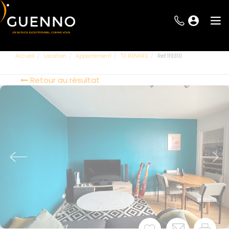
Accueil
Location
Appartement
T3 RENNES
Ref 119310
Retour au résultat