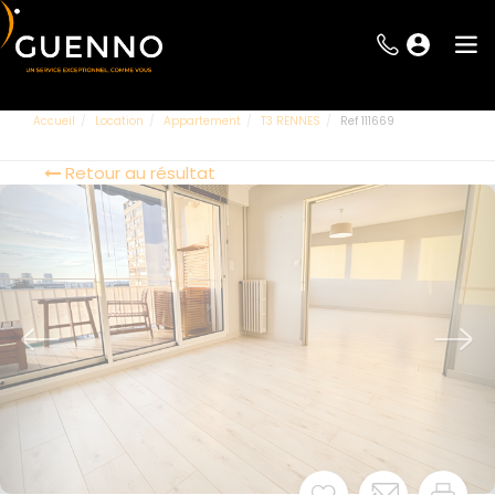
Accueil
Location
Appartement
T3 RENNES
Ref 111669
Retour au résultat