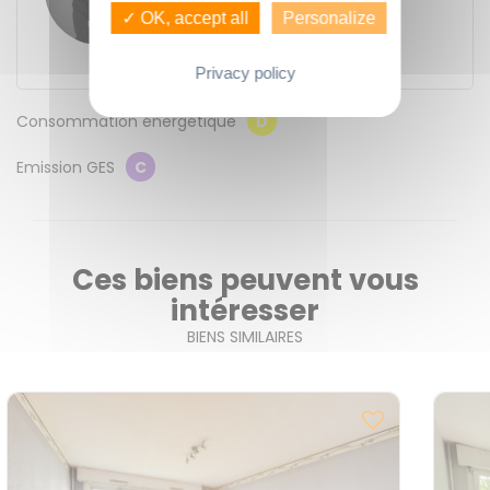
11 place du Bas des Lices
✓ OK, accept all
Personalize
35000
Rennes
Contacter l'agence
Privacy policy
Consommation énergétique
D
Emission GES
C
Ces biens peuvent vous
intéresser
BIENS SIMILAIRES