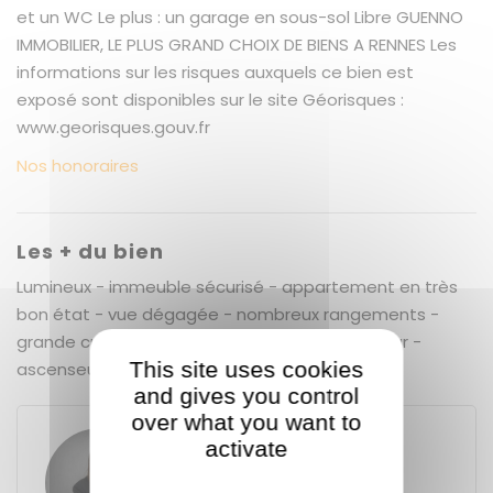
et un WC Le plus : un garage en sous-sol Libre GUENNO
IMMOBILIER, LE PLUS GRAND CHOIX DE BIENS A RENNES Les
informations sur les risques auxquels ce bien est
exposé sont disponibles sur le site Géorisques :
www.georisques.gouv.fr
Nos honoraires
Les + du bien
Lumineux - immeuble sécurisé - appartement en très
bon état - vue dégagée - nombreux rangements -
grande cuisine - garage - balcon - grand séjour -
This site uses cookies
ascenseur
and gives you control
over what you want to
activate
Solène FLEURY
GUENNO - GUENNO LOCATION