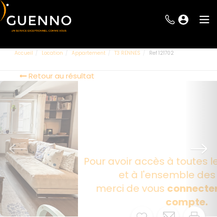
Accueil
Location
Appartement
T3 RENNES
Ref 121702
Retour au résultat
Pour avoir accès à toutes les informations
et à l'ensemble des photos,
merci de vous
connecter ou créer un
compte.