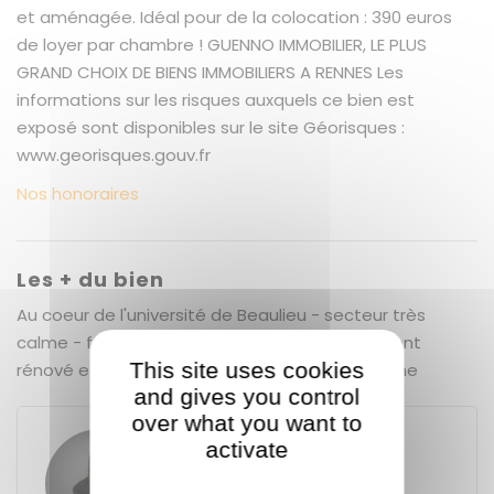
et aménagée. Idéal pour de la colocation : 390 euros
de loyer par chambre ! GUENNO IMMOBILIER, LE PLUS
GRAND CHOIX DE BIENS IMMOBILIERS A RENNES Les
informations sur les risques auxquels ce bien est
exposé sont disponibles sur le site Géorisques :
www.georisques.gouv.fr
Nos honoraires
Les + du bien
Au coeur de l'université de Beaulieu - secteur très
calme - facilité de stationnement - entièrement
This site uses cookies
rénové et meublé - prestations haut de gamme
and gives you control
over what you want to
activate
Solène FLEURY
GUENNO - GUENNO LOCATION