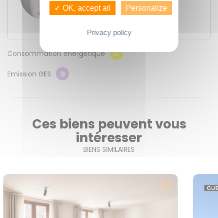
17 place de la Mairie
✓ OK, accept all
Personalize
35850
Romillé
+33 2 99 02 83 67
Privacy policy
Consommation énergétique
D
Emission GES
B
Ces biens peuvent vous
intéresser
BIENS SIMILAIRES