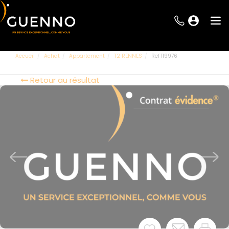
Accueil
Achat
Appartement
T2 RENNES
Ref 119976
Retour au résultat