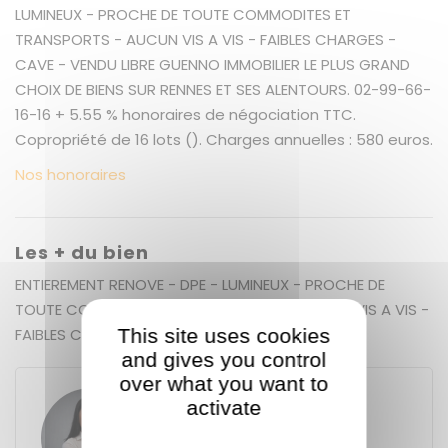
LUMINEUX - PROCHE DE TOUTE COMMODITES ET
TRANSPORTS - AUCUN VIS A VIS - FAIBLES CHARGES -
CAVE - VENDU LIBRE GUENNO IMMOBILIER LE PLUS GRAND
CHOIX DE BIENS SUR RENNES ET SES ALENTOURS. 02-99-66-
16-16 + 5.55 % honoraires de négociation TTC.
Copropriété de 16 lots (). Charges annuelles : 580 euros.
Nos honoraires
Les + du bien
ENTIEREMENT RENOVE - DPE - LUMINEUX - PROCHE DE
TOUTE COMMODITES ET TRANSPORTS - AUCUN VIS A VIS -
This site uses cookies
FAIBLES CHARGES
and gives you control
over what you want to
activate
Besmira BYTYCI
GUENNO - GUENNO ROMILLÉ