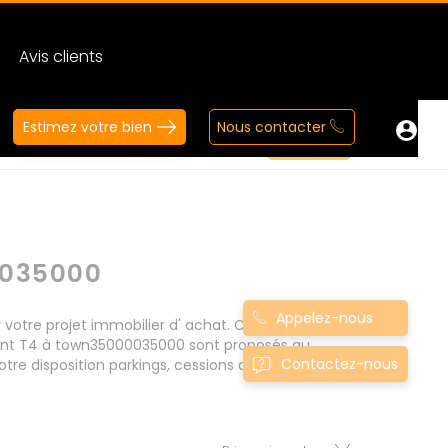
Avis clients
Estimez votre bien
Nous contacter
035000
Appelez-nous
tre projet immobilier d' achat. Consultez
ment T4 à town35000035000 sont proposés au
Contactez-nous
tre disposition parkings, cessions de baux, fonds