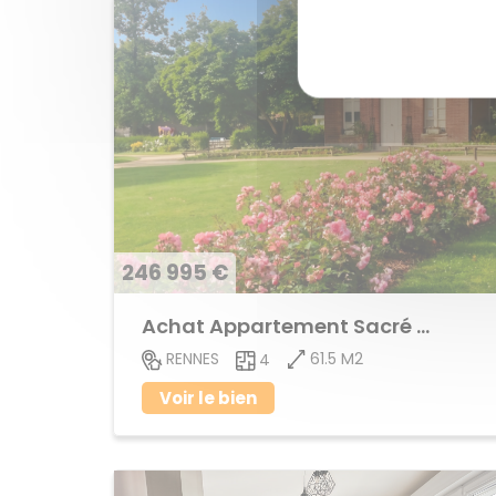
246 995 €
Achat Appartement Sacré Coeurs
61.5 M2
RENNES
4
Voir le bien