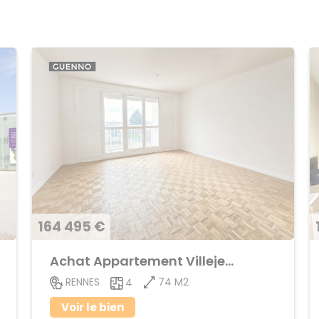
164 495 €
Achat Appartement Villejean
74 M2
RENNES
4
Voir le bien