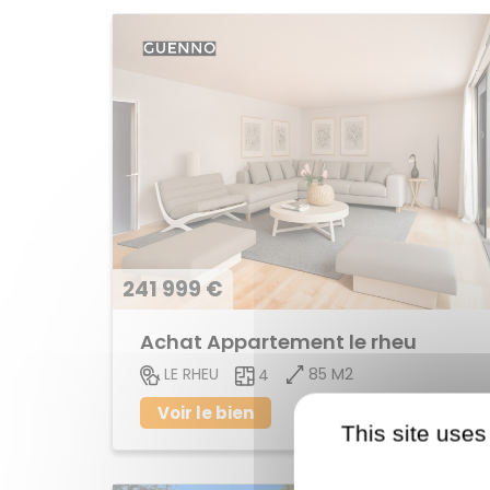
241 999 €
Achat Appartement le rheu
85 M2
LE RHEU
4
Voir le bien
This site uses