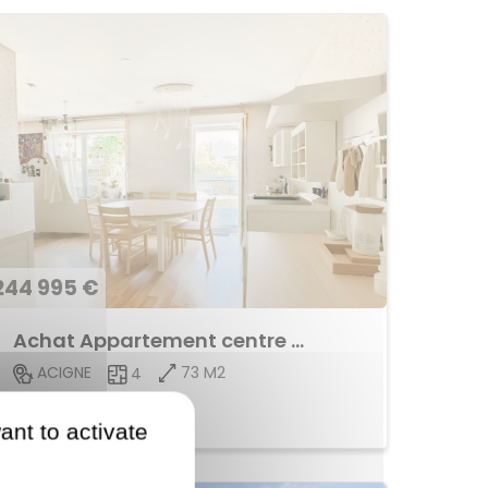
244 995 €
Achat Appartement centre ville
73 M2
ACIGNE
4
Voir le bien
ant to activate