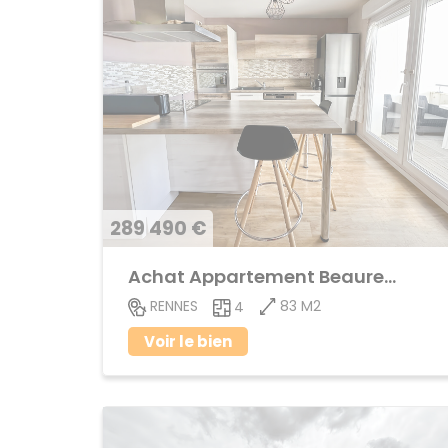
289 490 €
Achat Appartement Beauregard
83 M2
RENNES
4
Voir le bien