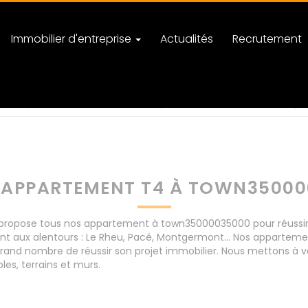
Immobilier d'entreprise
Actualités
Recrutement
000
nombre de pièces
 APPARTEMENT T4 À TOWN35000
ropose tous nos appartement à town35000035000 pour réussir vo
nt aux alentours : Le Rheu, Pacé, Montgermont... Nos apparte
rand nombre de réussir son projet immobilier. Nous mettons à vo
s, terrains et murs.