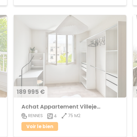
189 995 €
Achat Appartement Villejean
75 M2
RENNES
4
Voir le bien