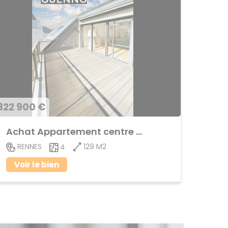
822 900 €
Achat Appartement centre ville
129 M2
RENNES
4
Voir le bien