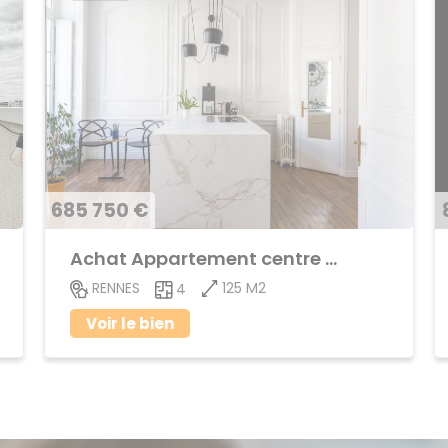
685 750 €
Achat Appartement centre ville
125 M2
RENNES
4
Voir le bien