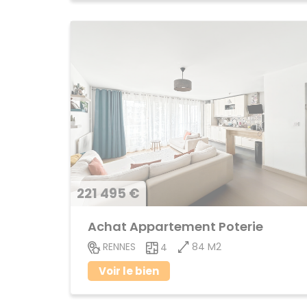
221 495 €
Achat Appartement Poterie
84 M2
RENNES
4
Voir le bien