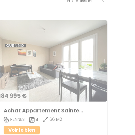
184 995 €
Achat Appartement Sainte-Thérèse
66 M2
RENNES
4
Voir le bien