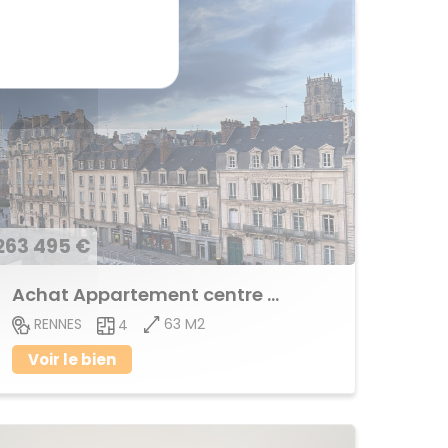
263 495 €
Achat Appartement centre ville
63 M2
RENNES
4
Voir le bien