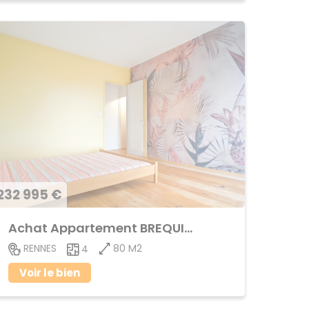
232 995 €
Achat Appartement BREQUIGNY
80 M2
RENNES
4
Voir le bien