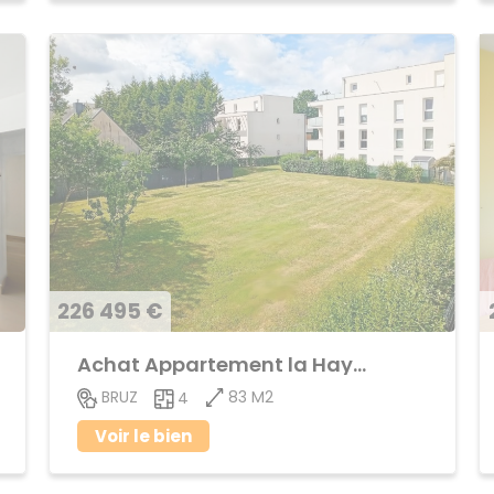
226 495 €
Achat Appartement la Haye de Pan
83 M2
BRUZ
4
Voir le bien