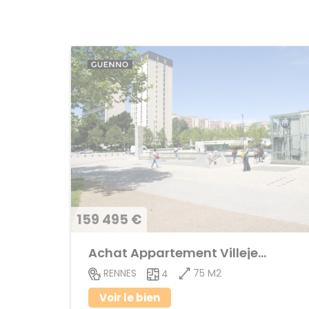
159 495 €
Achat Appartement Villejean
75 M2
RENNES
4
Voir le bien