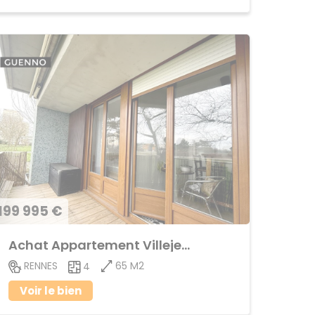
199 995 €
Achat Appartement Villejean
65 M2
RENNES
4
Voir le bien