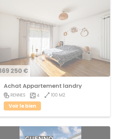
369 250 €
Achat Appartement landry
100 M2
RENNES
4
Voir le bien