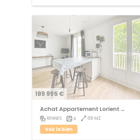
189 995 €
Achat Appartement Lorient - Saint-Brieuc
68 M2
RENNES
4
Voir le bien