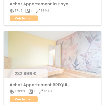
Achat Appartement la Haye de Pan
83 M2
BRUZ
4
Voir le bien
232 995 €
Achat Appartement BREQUIGNY
80 M2
RENNES
4
Voir le bien