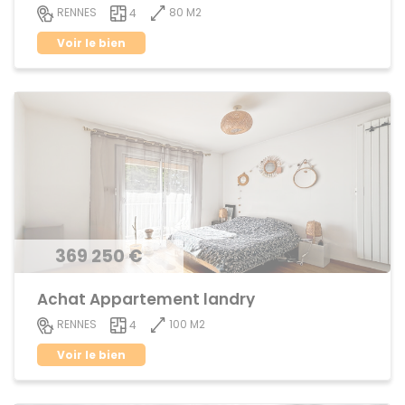
80 M2
RENNES
4
Voir le bien
369 250 €
Achat Appartement landry
100 M2
RENNES
4
Voir le bien