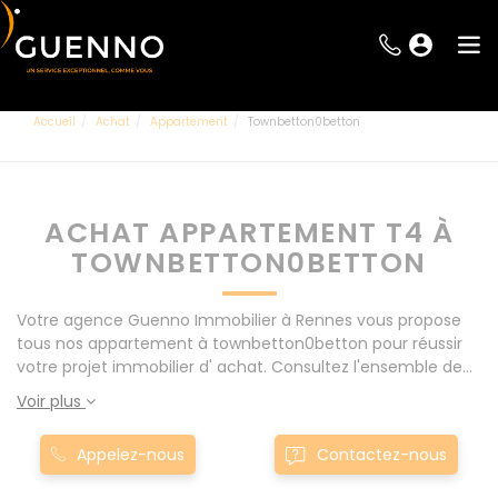
Accueil
Achat
Appartement
Townbetton0betton
ACHAT APPARTEMENT T4 À
TOWNBETTON0BETTON
Votre agence Guenno Immobilier à Rennes vous propose
tous nos appartement à townbetton0betton pour réussir
votre projet immobilier d' achat. Consultez l'ensemble de
nos offres à Rennes mais également aux alentours : Le
Voir plus
Rheu, Pacé, Montgermont... Nos appartement T4 à
townbetton0betton sont proposés au meilleur prix du
Appelez-nous
Contactez-nous
marché pour permettre au plus grand nombre de réussir
son projet immobilier. Nous mettons à votre disposition