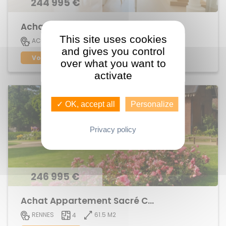
244 995 €
Achat Appartement centre ville
This site uses cookies
73 M2
ACIGNE
4
and gives you control
Voir le bien
over what you want to
activate
✓ OK, accept all
Personalize
Privacy policy
246 995 €
Achat Appartement Sacré Coeurs
61.5 M2
RENNES
4