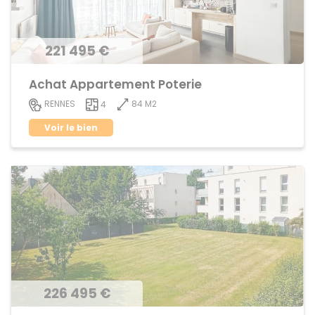
221 495 €
Achat Appartement Poterie
84 M2
RENNES
4
Voir le bien
226 495 €