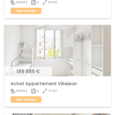
68 M2
RENNES
4
Voir le bien
189 995 €
Achat Appartement Villejean
75 M2
RENNES
4
Voir le bien