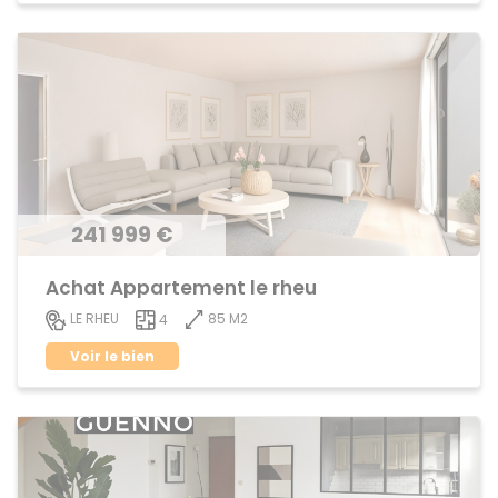
241 999 €
Achat Appartement le rheu
85 M2
LE RHEU
4
Voir le bien