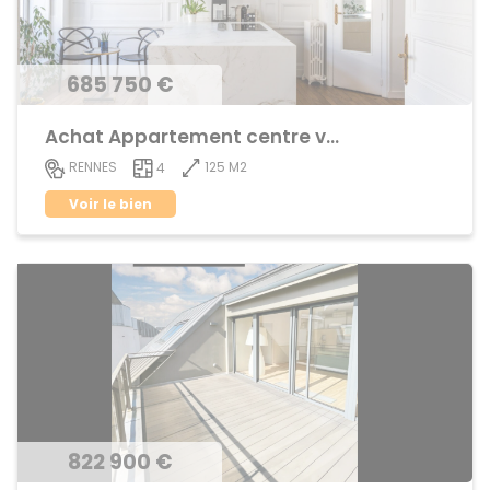
685 750 €
Achat Appartement centre ville
125 M2
RENNES
4
Voir le bien
822 900 €