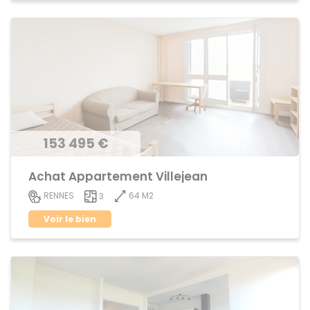
153 495 €
Achat Appartement Villejean
64 M2
RENNES
3
Voir le bien