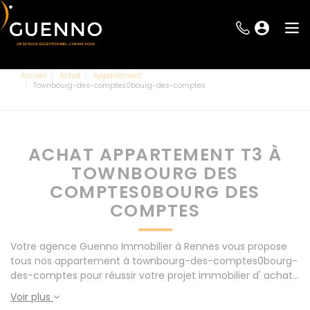
Accueil
Achat
Appartement
Townbourg-des-comptes0bourg-des-comptes
ACHAT APPARTEMENT T3 À
TOWNBOURG DES
COMPTES0BOURG DES
COMPTES
Votre agence Guenno Immobilier à Rennes vous propose
tous nos appartement à townbourg-des-comptes0bourg-
des-comptes pour réussir votre projet immobilier d' achat.
Consultez l'ensemble de nos offres à Rennes mais
Voir plus
également aux alentours : Le Rheu, Pacé, Montgermont...