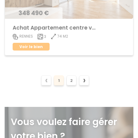
348 490 €
Achat Appartement centre ville
74 M2
RENNES
3
Voir le bien
‹
›
1
2
Vous voulez faire gérer
votre bien ?