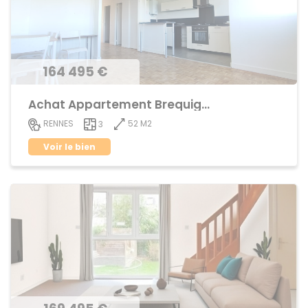
164 495 €
Achat Appartement Brequigny
52 M2
RENNES
3
Voir le bien