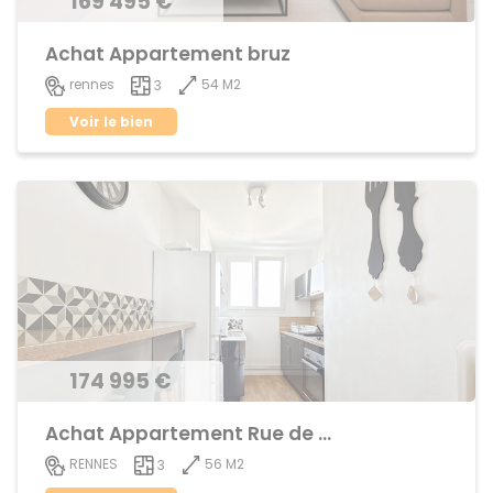
169 495 €
Achat Appartement bruz
54 M2
rennes
3
Voir le bien
174 995 €
Achat Appartement Rue de Nantes
56 M2
RENNES
3