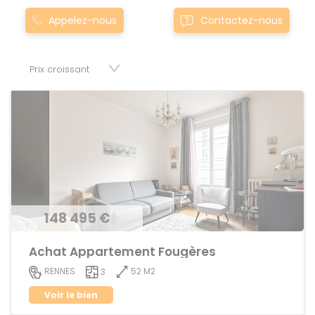
Nos appartement T3 à townbourg-des-comptes0bourg-
Appelez-nous
Contactez-nous
des-comptes sont proposés au meilleur prix du marché
pour permettre au plus grand nombre de réussir son projet
immobilier. Nous mettons à votre disposition parkings,
cessions de baux, fonds de commerces, appartements,
maisons, immeubles, terrains et murs.
148 495 €
Achat Appartement Fougères
52 M2
RENNES
3
Voir le bien