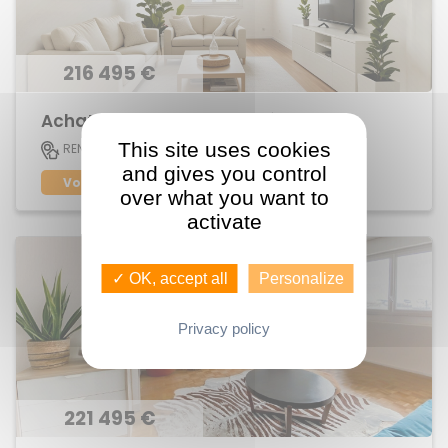
216 495 €
Achat Appartement Sacré Coeur
This site uses cookies
51 M2
RENNES
3
and gives you control
Voir le bien
over what you want to
activate
✓ OK, accept all
Personalize
Privacy policy
221 495 €