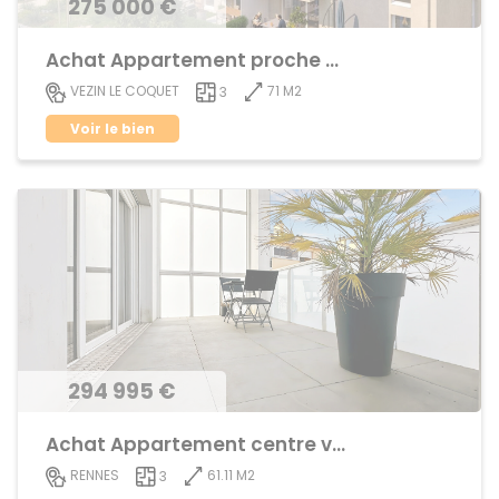
275 000 €
Achat Appartement proche centre ville
71 M2
VEZIN LE COQUET
3
Voir le bien
294 995 €
Achat Appartement centre ville
61.11 M2
RENNES
3