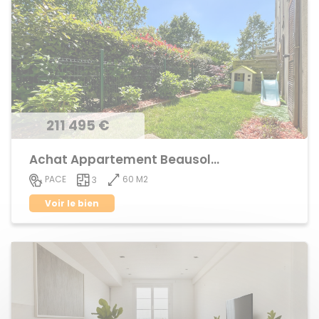
211 495 €
Achat Appartement Beausoleil
60 M2
PACE
3
Voir le bien