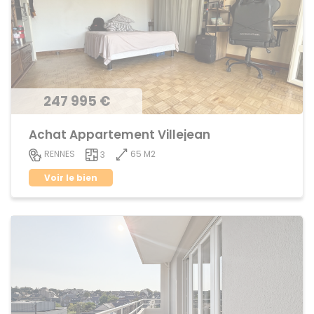
247 995 €
Achat Appartement Villejean
65 M2
RENNES
3
Voir le bien