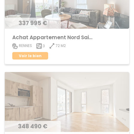
337 995 €
Achat Appartement Nord Saint-Martin
72 M2
RENNES
3
Voir le bien
348 490 €