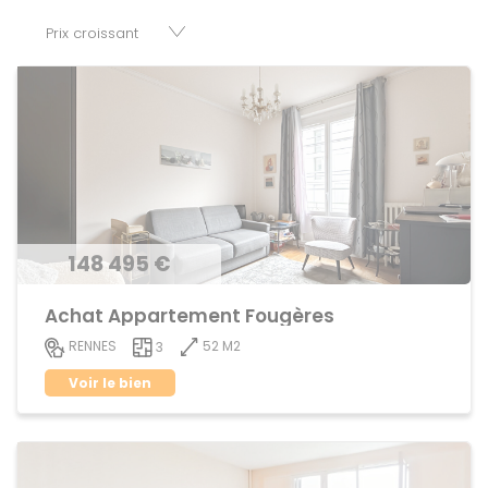
parkings, cessions de baux, fonds de commerces,
appartements, maisons, immeubles, terrains et murs.
148 495 €
Achat Appartement Fougères
52 M2
RENNES
3
Voir le bien