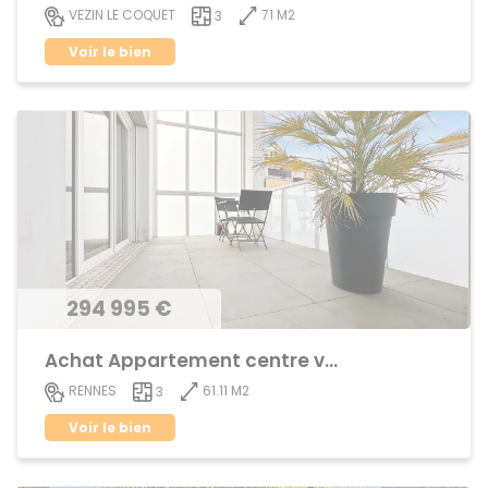
71 M2
VEZIN LE COQUET
3
Voir le bien
294 995 €
Achat Appartement centre ville
61.11 M2
RENNES
3
Voir le bien