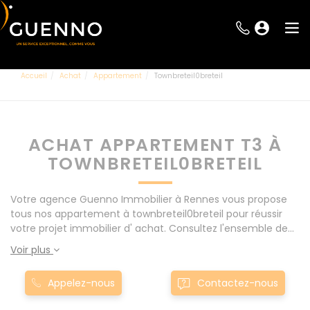
Accueil
Achat
Appartement
Townbreteil0breteil
ACHAT APPARTEMENT T3 À
TOWNBRETEIL0BRETEIL
Votre agence Guenno Immobilier à Rennes vous propose
tous nos appartement à townbreteil0breteil pour réussir
votre projet immobilier d' achat. Consultez l'ensemble de
nos offres à Rennes mais également aux alentours : Le
Voir plus
Rheu, Pacé, Montgermont... Nos appartement T3 à
townbreteil0breteil sont proposés au meilleur prix du
Appelez-nous
Contactez-nous
marché pour permettre au plus grand nombre de réussir
son projet immobilier. Nous mettons à votre disposition