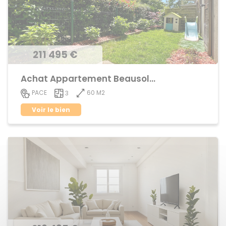
211 495 €
Achat Appartement Beausoleil
60 M2
PACE
3
Voir le bien