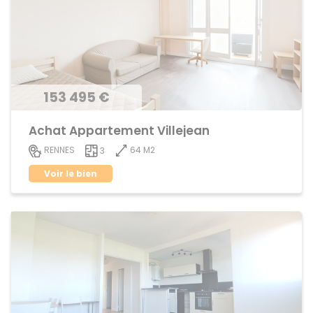
153 495 €
Achat Appartement Villejean
64 M2
RENNES
3
Voir le bien