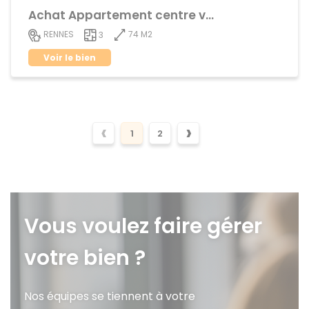
Achat Appartement centre ville
74 M2
RENNES
3
Voir le bien
‹
›
1
2
Vous voulez faire gérer
votre bien ?
Nos équipes se tiennent à votre