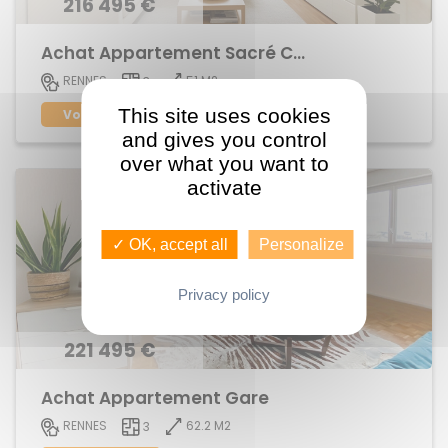
216 495 €
Achat Appartement Sacré Coeur
51 M2
RENNES
3
This site uses cookies
Voir le bien
and gives you control
over what you want to
activate
✓ OK, accept all
Personalize
Privacy policy
221 495 €
Achat Appartement Gare
62.2 M2
RENNES
3