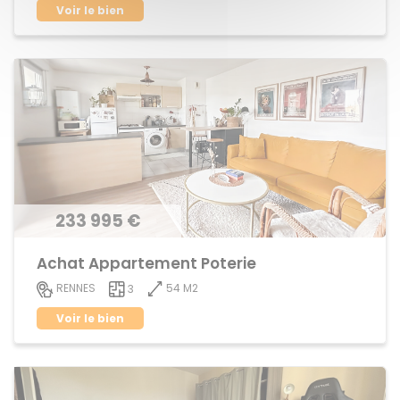
Voir le bien
233 995 €
Achat Appartement Poterie
54 M2
RENNES
3
Voir le bien