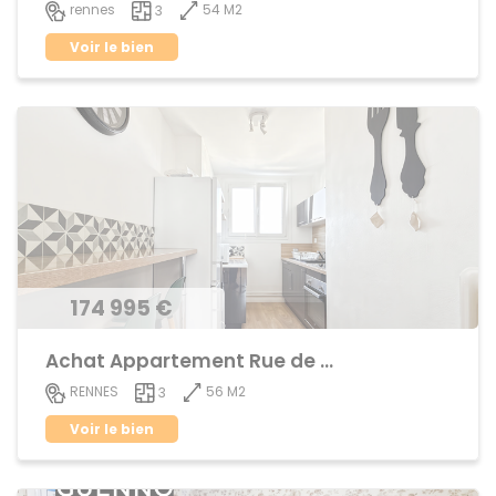
54 M2
rennes
3
Voir le bien
174 995 €
Achat Appartement Rue de Nantes
56 M2
RENNES
3
Voir le bien