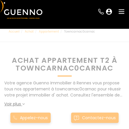
Accueil
Achat
Appartement
Towncarnac0carnac
ACHAT APPARTEMENT T2 À
TOWNCARNAC0CARNAC
Votre agence Guenno Immobilier à Rennes vous propose
tous nos appartement à towncarnac0carnac pour réussir
votre projet immobilier d' achat. Consultez l'ensemble de
nos offres à Rennes mais également aux alentours : Le
Voir plus
Rheu, Pacé, Montgermont... Nos appartement T2 à
towncarnac0carnac sont proposés au meilleur prix du
Appelez-nous
Contactez-nous
marché pour permettre au plus grand nombre de réussir
son projet immobilier. Nous mettons à votre disposition