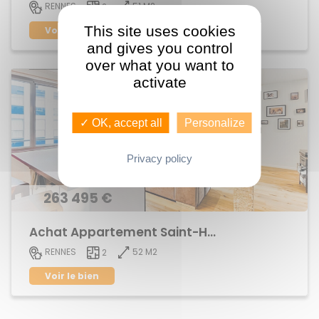
51 M2
RENNES
2
This site uses cookies
Voir le bien
and gives you control
over what you want to
activate
✓ OK, accept all
Personalize
Privacy policy
263 495 €
Achat Appartement Saint-Helier
52 M2
RENNES
2
Voir le bien