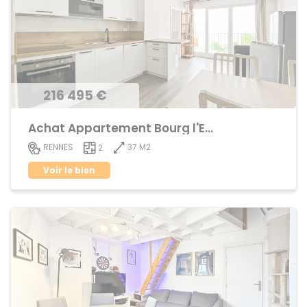
216 495 €
Achat Appartement Bourg l'Evêque
37 M2
RENNES
2
Voir le bien