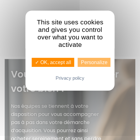
This site uses cookies
and gives you control
over what you want to
activate
✓ OK, accept all
Personalize
Vous voulez faire gérer
Privacy policy
votre bien ?
Nos équipes se tiennent à votre
disposition pour vous accompagner
pas à pas dans votre démarche
d’acquisition. Vous pourrez ainsi
acheter sereinement et sans perdre