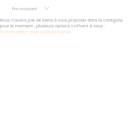
parkings, cessions de baux, fonds de commerces,
appartements, maisons, immeubles, terrains et murs.
Nous n'avons pas de biens à vous proposer dans la catégorie
pour le moment , plusieurs options s'offrent à vous :
Transmettez-nous votre demande