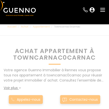
Accueil
Achat
Appartement
Towncarnac0carnac
ACHAT APPARTEMENT À
TOWNCARNAC0CARNAC
Votre agence Guenno Immobilier à Rennes vous propose
tous nos appartement à towncarnac0carnac pour réussir
votre projet immobilier d' achat. Consultez l'ensemble de
nos offres à Rennes mais également aux alentours : Le
Voir plus
Rheu, Pacé, Montgermont... Nos appartement à
towncarnac0carnac sont proposés au meilleur prix du
Appelez-nous
Contactez-nous
marché pour permettre au plus grand nombre de réussir
son projet immobilier. Nous mettons à votre disposition