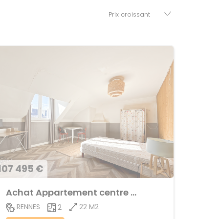
107 495 €
Achat Appartement centre ville
22 M2
RENNES
2