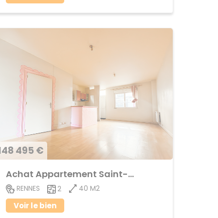
148 495 €
Achat Appartement Saint-Helier
40 M2
RENNES
2
Voir le bien