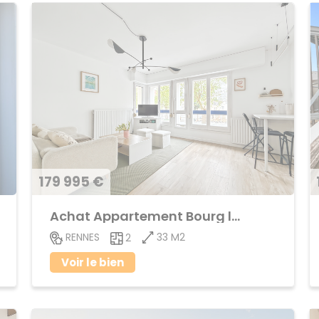
179 995 €
Achat Appartement Bourg l'Evêque
33 M2
RENNES
2
Voir le bien