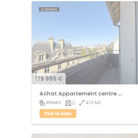
179 995 €
Achat Appartement centre ville
41.3 M2
RENNES
2
Voir le bien