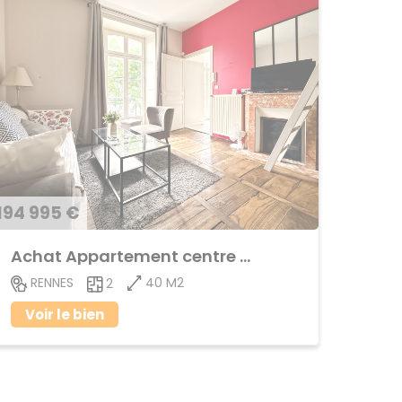
194 995 €
Achat Appartement centre ville
40 M2
RENNES
2
Voir le bien