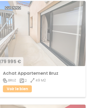
179 995 €
Achat Appartement Bruz
49 M2
BRUZ
2
Voir le bien