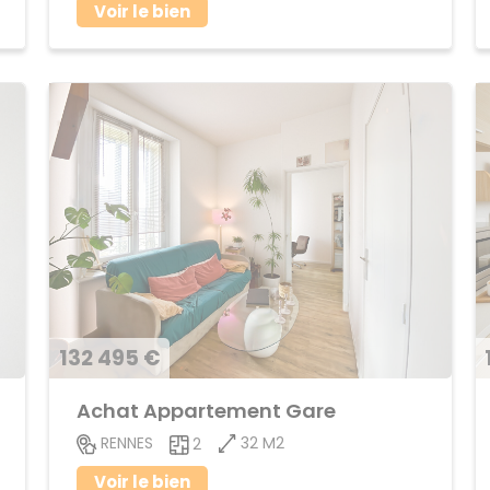
Voir le bien
132 495 €
Achat Appartement Gare
32 M2
RENNES
2
Voir le bien