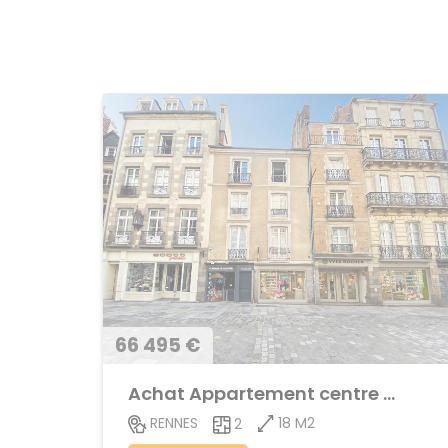
66 495 €
Achat Appartement centre ville
18 M2
RENNES
2