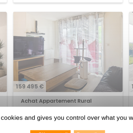
159 495 €
Achat Appartement Rural
48 M2
DOMLOUP
2
 cookies and gives you control over what you w
Voir le bien