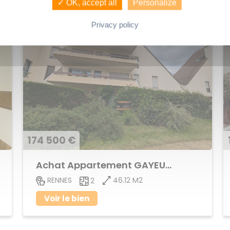
✓ OK, accept all
Personalize
Privacy policy
174 500 €
Achat Appartement GAYEULLES
46.12 M2
RENNES
2
Voir le bien