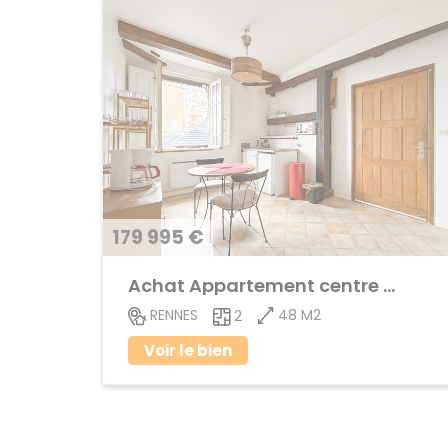
179 995 €
Achat Appartement centre ville
48 M2
RENNES
2
Voir le bien