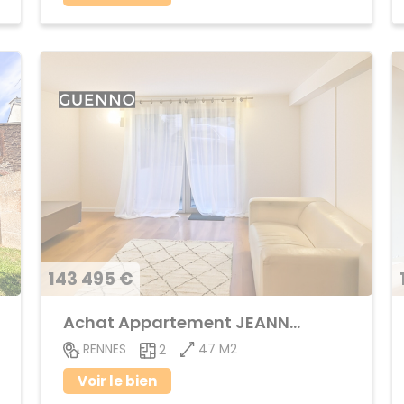
143 495 €
Achat Appartement JEANNE d'ARC - BEAULIEU
47 M2
RENNES
2
Voir le bien