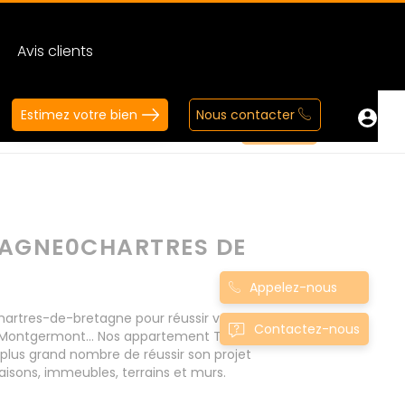
Avis clients
Estimez votre bien
Nous contacter
TAGNE0CHARTRES DE
Appelez-nous
tres-de-bretagne pour réussir votre projet
Contactez-nous
, Montgermont... Nos appartement T2 à
lus grand nombre de réussir son projet
isons, immeubles, terrains et murs.