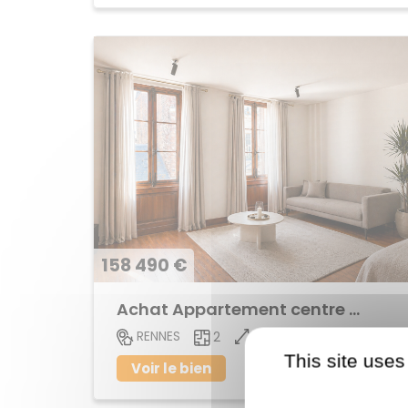
158 490 €
Achat Appartement centre ville
35.87 M2
RENNES
2
This site uses
Voir le bien