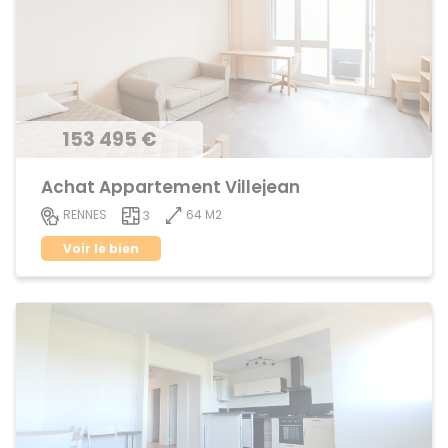
153 495 €
Achat Appartement Villejean
64 M2
RENNES
3
Voir le bien