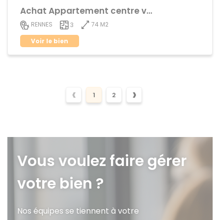
Achat Appartement centre ville
74 M2
RENNES
3
Voir le bien
‹
›
1
2
Vous voulez faire gérer
votre bien ?
Nos équipes se tiennent à votre