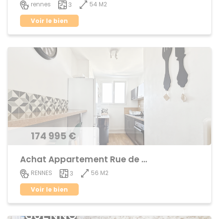
54 M2
rennes
3
Voir le bien
174 995 €
Achat Appartement Rue de Nantes
56 M2
RENNES
3
Voir le bien