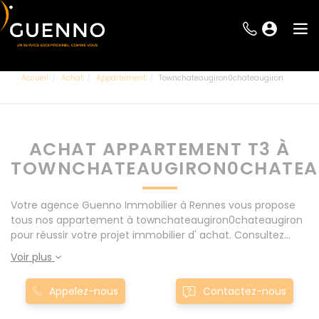
Accueil
Achat
Appartement
Townchateaugiron0chateaugiron
ACHAT APPARTEMENT T3 À
TOWNCHATEAUGIRON0CHATEA
Votre agence Guenno Immobilier à Rennes vous propose
tous nos appartement à townchateaugiron0chateaugiron
pour réussir votre projet immobilier d' achat. Consultez
l'ensemble de nos offres à Rennes mais également aux
Voir plus
alentours : Le Rheu, Pacé, Montgermont... Nos appartement
T3 à townchateaugiron0chateaugiron sont proposés au
Appelez-nous
Contactez-nous
meilleur prix du marché pour permettre au plus grand
nombre de réussir son projet immobilier. Nous mettons à