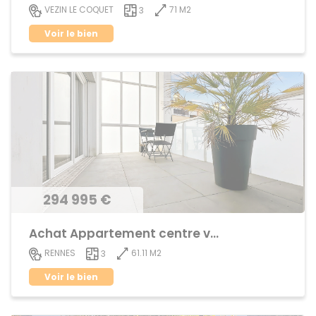
71 M2
VEZIN LE COQUET
3
Voir le bien
294 995 €
Achat Appartement centre ville
61.11 M2
RENNES
3
Voir le bien