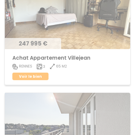
247 995 €
Achat Appartement Villejean
65 M2
RENNES
3
Voir le bien