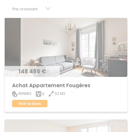
votre disposition parkings, cessions de baux, fonds de
commerces, appartements, maisons, immeubles, terrains
et murs.
148 495 €
Achat Appartement Fougères
52 M2
RENNES
3
Voir le bien