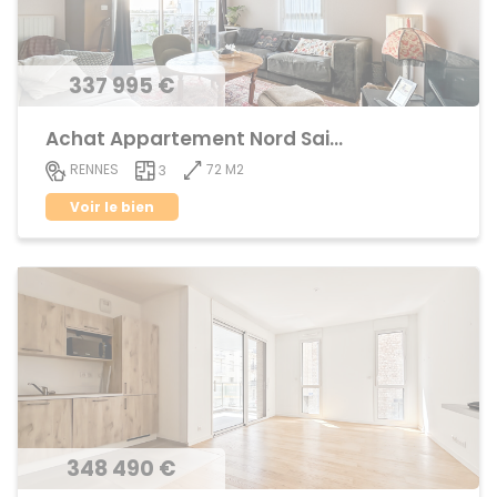
337 995 €
Achat Appartement Nord Saint-Martin
72 M2
RENNES
3
Voir le bien
348 490 €