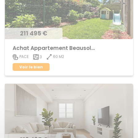
211 495 €
Achat Appartement Beausoleil
60 M2
PACE
3
Voir le bien