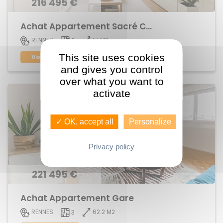
216 495 €
Achat Appartement Sacré Coeur
51 M2
RENNES
3
This site uses cookies
Voir le bien
and gives you control
over what you want to
activate
✓ OK, accept all
Personalize
Privacy policy
221 495 €
Achat Appartement Gare
62.2 M2
RENNES
3