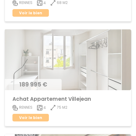
68 M2
RENNES
4
Voir le bien
189 995 €
Achat Appartement Villejean
75 M2
RENNES
4
Voir le bien