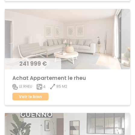
241 999 €
Achat Appartement le rheu
85 M2
LE RHEU
4
Voir le bien