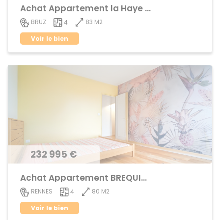
Achat Appartement la Haye de Pan
83 M2
BRUZ
4
Voir le bien
232 995 €
Achat Appartement BREQUIGNY
80 M2
RENNES
4
Voir le bien