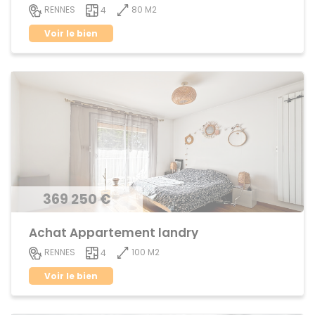
80 M2
RENNES
4
Voir le bien
369 250 €
Achat Appartement landry
100 M2
RENNES
4
Voir le bien