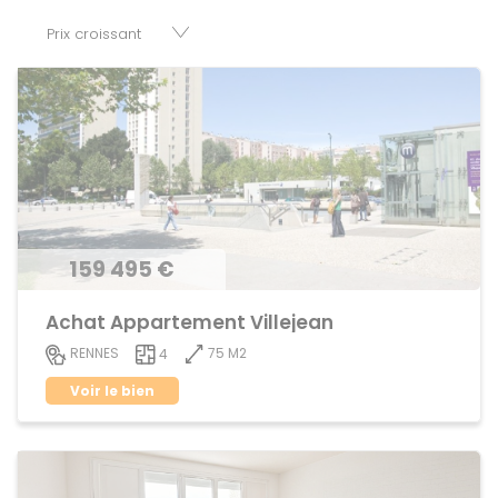
disposition parkings, cessions de baux, fonds de
commerces, appartements, maisons, immeubles, terrains
et murs.
159 495 €
Achat Appartement Villejean
75 M2
RENNES
4
Voir le bien