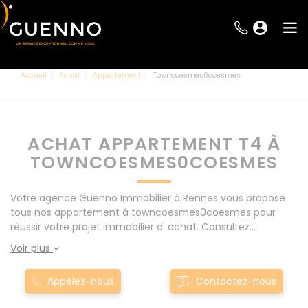
Accueil
Achat
Appartement
Towncoesmes0coesmes
ACHAT APPARTEMENT T4 À
TOWNCOESMES0COESMES
Votre agence Guenno Immobilier à Rennes vous propose
tous nos appartement à towncoesmes0coesmes pour
réussir votre projet immobilier d' achat. Consultez
l'ensemble de nos offres à Rennes mais également aux
Voir plus
alentours : Le Rheu, Pacé, Montgermont... Nos appartement
T4 à towncoesmes0coesmes sont proposés au meilleur
Appelez-nous
Contactez-nous
prix du marché pour permettre au plus grand nombre de
réussir son projet immobilier. Nous mettons à votre