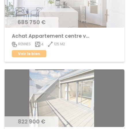
685 750 €
Achat Appartement centre ville
125 M2
RENNES
4
Voir le bien
822 900 €