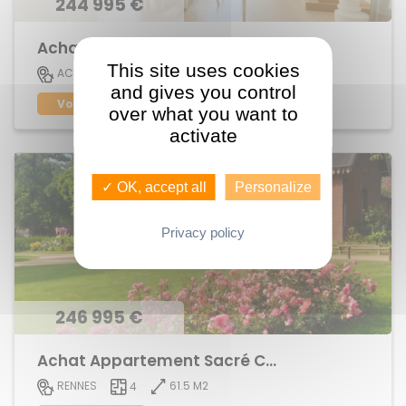
244 995 €
Achat Appartement centre ville
This site uses cookies
73 M2
ACIGNE
4
and gives you control
Voir le bien
over what you want to
activate
✓ OK, accept all
Personalize
Privacy policy
246 995 €
Achat Appartement Sacré Coeurs
61.5 M2
RENNES
4