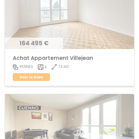
164 495 €
Achat Appartement Villejean
74 M2
RENNES
4
Voir le bien