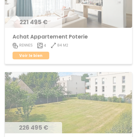
221 495 €
Achat Appartement Poterie
84 M2
RENNES
4
Voir le bien
226 495 €