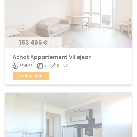
153 495 €
Achat Appartement Villejean
64 M2
RENNES
3
Voir le bien