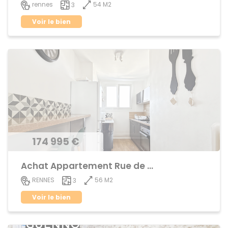
54 M2
rennes
3
Voir le bien
174 995 €
Achat Appartement Rue de Nantes
56 M2
RENNES
3
Voir le bien