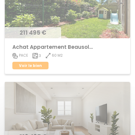
211 495 €
Achat Appartement Beausoleil
60 M2
PACE
3
Voir le bien