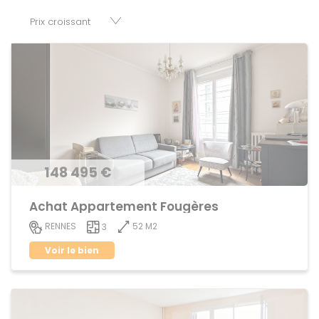
disposition parkings, cessions de baux, fonds de
commerces, appartements, maisons, immeubles, terrains
et murs.
148 495 €
Achat Appartement Fougères
52 M2
RENNES
3
Voir le bien