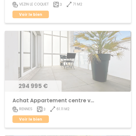
71 M2
VEZIN LE COQUET
3
Voir le bien
294 995 €
Achat Appartement centre ville
61.11 M2
RENNES
3
Voir le bien