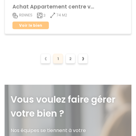
Achat Appartement centre ville
74 M2
RENNES
3
Voir le bien
‹
›
1
2
Vous voulez faire gérer
votre bien ?
Nos équipes se tiennent à votre