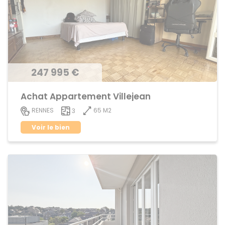
247 995 €
Achat Appartement Villejean
65 M2
RENNES
3
Voir le bien