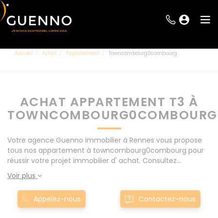
Accueil
Achat
Appartement
Towncombourg0combourg
ACHAT APPARTEMENT T3 À
TOWNCOMBOURG0COMBOURG
Votre agence Guenno Immobilier à Rennes vous propose
tous nos appartement à towncombourg0combourg pour
réussir votre projet immobilier d' achat. Consultez
l'ensemble de nos offres à Rennes mais également aux
Voir plus
alentours : Le Rheu, Pacé, Montgermont... Nos appartement
T3 à towncombourg0combourg sont proposés au meilleur
Appelez-nous
Contactez-nous
prix du marché pour permettre au plus grand nombre de
réussir son projet immobilier. Nous mettons à votre