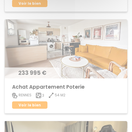
Voir le bien
233 995 €
Achat Appartement Poterie
54 M2
RENNES
3
Voir le bien