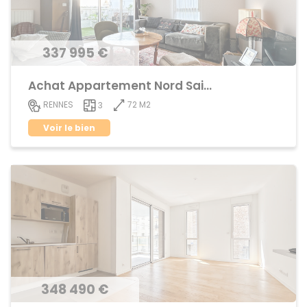
337 995 €
Achat Appartement Nord Saint-Martin
72 M2
RENNES
3
Voir le bien
348 490 €