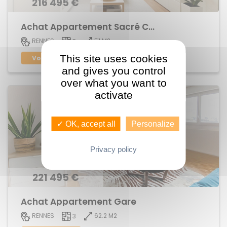
216 495 €
Achat Appartement Sacré Coeur
51 M2
RENNES
3
This site uses cookies
Voir le bien
and gives you control
over what you want to
activate
✓ OK, accept all
Personalize
Privacy policy
221 495 €
Achat Appartement Gare
62.2 M2
RENNES
3