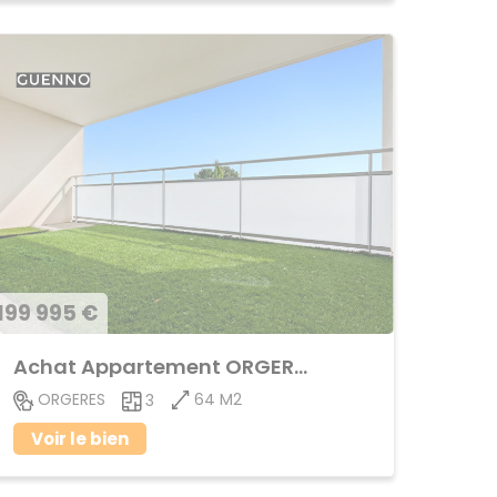
199 995 €
Achat Appartement ORGERES
64 M2
ORGERES
3
Voir le bien