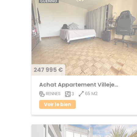
247 995 €
Achat Appartement Villejean
65 M2
RENNES
3
Voir le bien