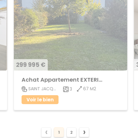
299 995 €
Achat Appartement EXTERIEUR
67 M2
SAINT JACQUES DE LA LANDE
3
Voir le bien
‹
›
1
2