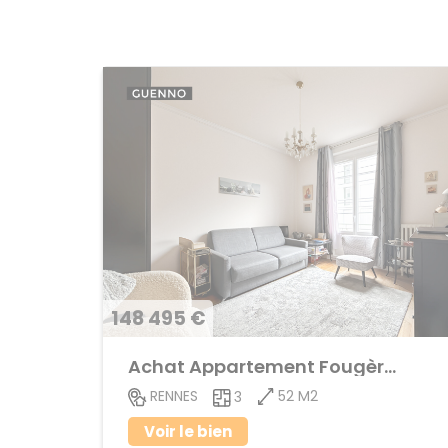
148 495 €
Achat Appartement Fougères
52 M2
RENNES
3
Voir le bien