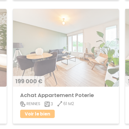
199 000 €
Achat Appartement Poterie
61 M2
RENNES
3
Voir le bien