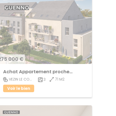
275 000 €
Achat Appartement proche centre ville
71 M2
VEZIN LE COQUET
3
Voir le bien