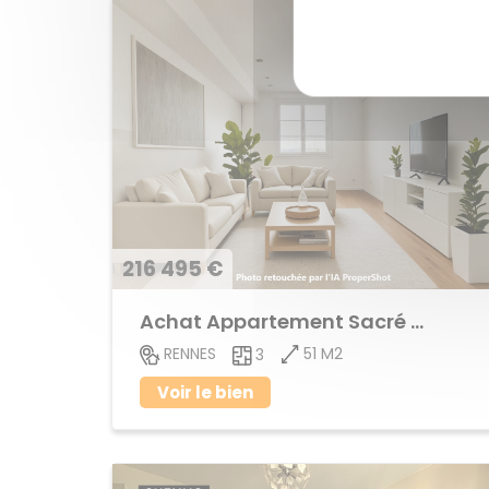
216 495 €
Achat Appartement Sacré Coeur
51 M2
RENNES
3
Voir le bien