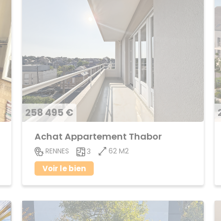
258 495 €
Achat Appartement Thabor
62 M2
RENNES
3
Voir le bien