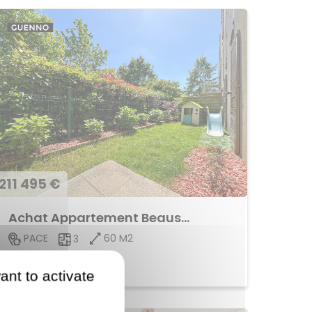
211 495 €
Achat Appartement Beausoleil
60 M2
PACE
3
Voir le bien
ant to activate