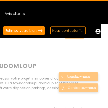
Avis clients
Estimez votre bien
Nous contacter
P0DOMLOUP
Appelez-nous
ir votre projet immobilier d' achat. Consultez
ement T3 à towndomloup0domloup sont proposés
Contactez-nous
votre disposition parkings, cessions de baux,