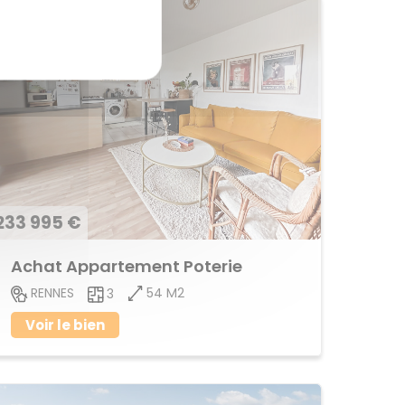
233 995 €
Achat Appartement Poterie
54 M2
RENNES
3
Voir le bien