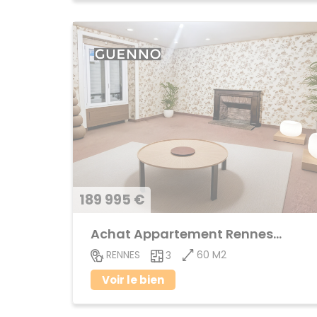
189 995 €
Achat Appartement Rennes-Cleunay
60 M2
RENNES
3
Voir le bien