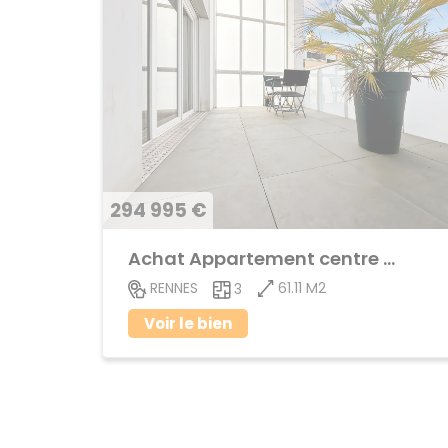
294 995 €
Achat Appartement centre ville
61.11 M2
RENNES
3
Voir le bien