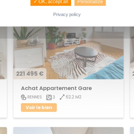
✓ OK, accept all
Personalize
Privacy policy
221 495 €
Achat Appartement Gare
62.2 M2
RENNES
3
Voir le bien