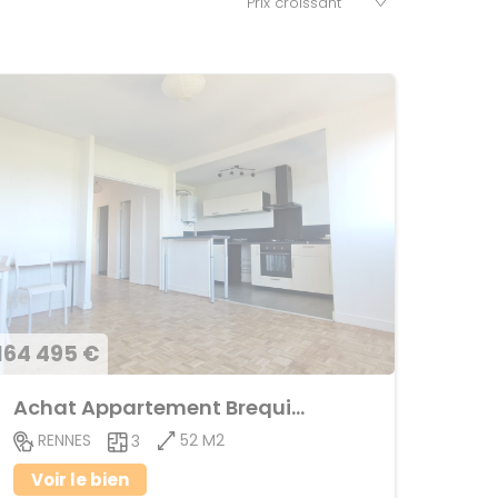
164 495 €
Achat Appartement Brequigny
52 M2
RENNES
3
Voir le bien