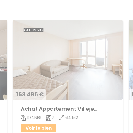
153 495 €
Achat Appartement Villejean
64 M2
RENNES
3
Voir le bien