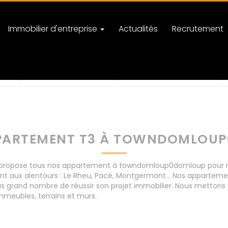
Immobilier d'entreprise
Actualités
Recrutement
0domloup
nombre de pièces
PARTEMENT T3 À TOWNDOMLOU
ropose tous nos appartement à towndomloup0domloup pour réuss
nt aux alentours : Le Rheu, Pacé, Montgermont... Nos appart
s grand nombre de réussir son projet immobilier. Nous mettons à 
meubles, terrains et murs.