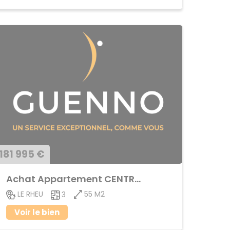
181 995 €
Achat Appartement CENTRE BOURG
55 M2
LE RHEU
3
Voir le bien