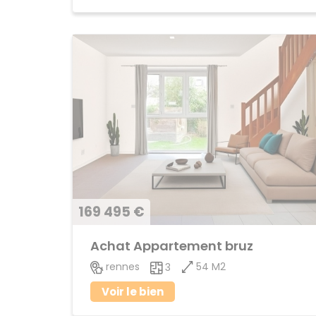
169 495 €
Achat Appartement bruz
54 M2
rennes
3
Voir le bien