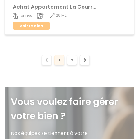
Achat Appartement La Courrouze
29 M2
rennes
1
Voir le bien
‹
›
1
2
Vous voulez faire gérer
votre bien ?
Nos équipes se tiennent à votre