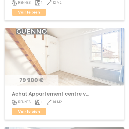
12 M2
RENNES
1
Voir le bien
79 900 €
Achat Appartement centre ville
14 M2
RENNES
1
Voir le bien