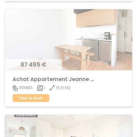
87 495 €
Achat Appartement Jeanne d'Arc
15.51 M2
RENNES
1
Voir le bien