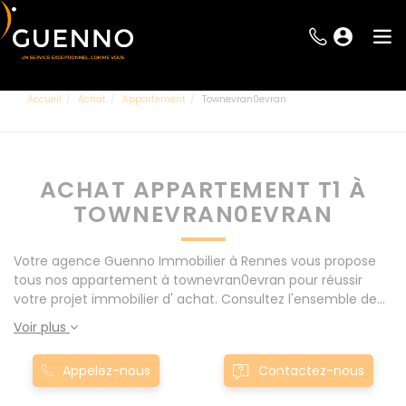
Accueil
Achat
Appartement
Townevran0evran
ACHAT APPARTEMENT T1 À
TOWNEVRAN0EVRAN
Votre agence Guenno Immobilier à Rennes vous propose
tous nos appartement à townevran0evran pour réussir
votre projet immobilier d' achat. Consultez l'ensemble de
nos offres à Rennes mais également aux alentours : Le
Voir plus
Rheu, Pacé, Montgermont... Nos appartement T1 à
townevran0evran sont proposés au meilleur prix du
Appelez-nous
Contactez-nous
marché pour permettre au plus grand nombre de réussir
son projet immobilier. Nous mettons à votre disposition