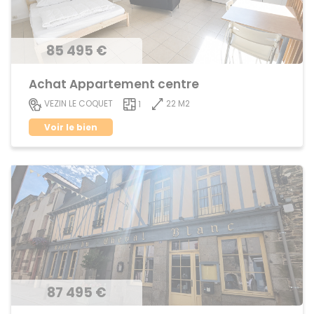
85 495 €
Achat Appartement centre
22 M2
VEZIN LE COQUET
1
Voir le bien
87 495 €