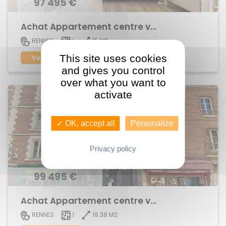
97 495 €
Achat Appartement centre ville
15 M2
RENNES
1
This site uses cookies
Voir le bien
and gives you control
over what you want to
activate
✓ OK, accept all
Personalize
Privacy policy
99 495 €
Achat Appartement centre ville
19.38 M2
RENNES
1