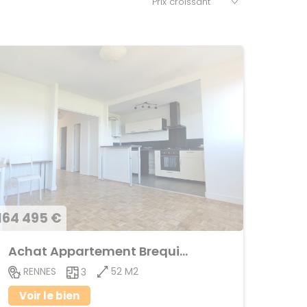
164 495 €
Achat Appartement Brequigny
52 M2
RENNES
3
Voir le bien