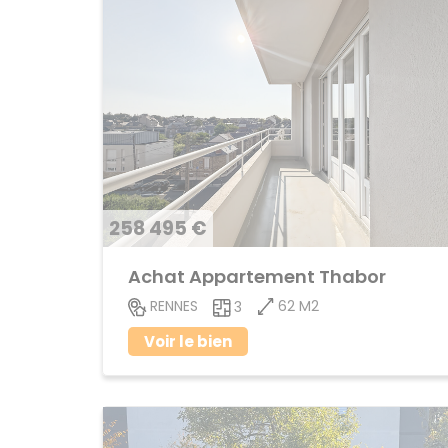
258 495 €
Achat Appartement Thabor
62 M2
RENNES
3
Voir le bien