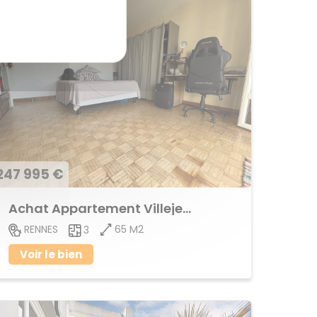
247 995 €
Achat Appartement Villejean
65 M2
RENNES
3
Voir le bien