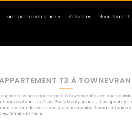
Immobilier d'entreprise
Actualités
Recrutement
an
nombre de pièces
APPARTEMENT T3 À TOWNEVRA
ropose tous nos appartement à townevran0evran pour réussir vo
nt aux alentours : Le Rheu, Pacé, Montgermont... Nos appartem
rand nombre de réussir son projet immobilier. Nous mettons à vo
s, terrains et murs.