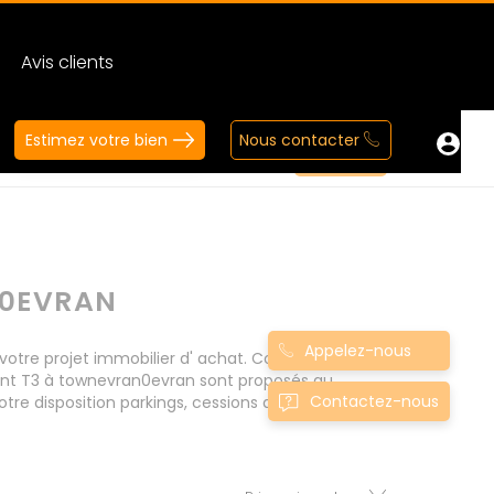
Avis clients
Estimez votre bien
Nous contacter
N0EVRAN
Appelez-nous
tre projet immobilier d' achat. Consultez
ent T3 à townevran0evran sont proposés au
Contactez-nous
tre disposition parkings, cessions de baux, fonds