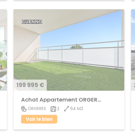
199 995 €
Achat Appartement ORGERES
64 M2
ORGERES
3
Voir le bien