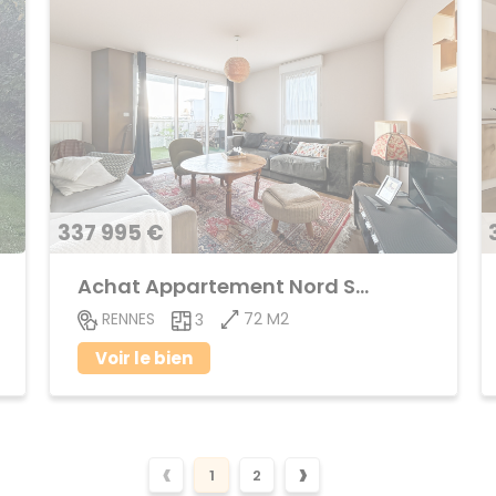
337 995 €
Achat Appartement Nord Saint-Martin
72 M2
RENNES
3
Voir le bien
‹
›
1
2