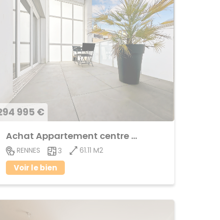
294 995 €
Achat Appartement centre ville
61.11 M2
RENNES
3
Voir le bien