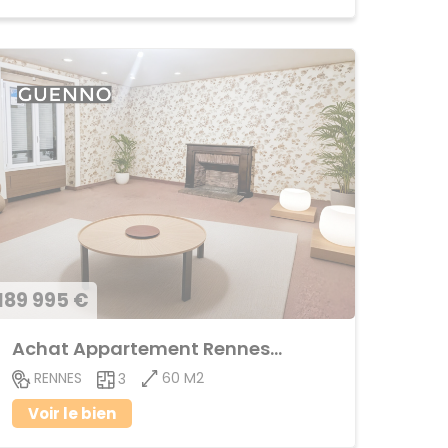
189 995 €
Achat Appartement Rennes-Cleunay
60 M2
RENNES
3
Voir le bien