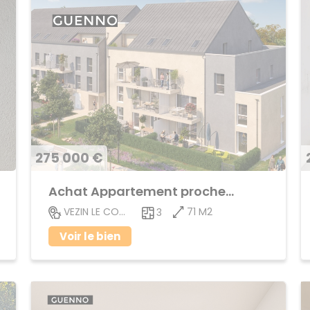
275 000 €
Achat Appartement proche centre ville
71 M2
VEZIN LE COQUET
3
Voir le bien