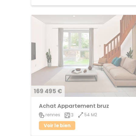
169 495 €
Achat Appartement bruz
54 M2
rennes
3
Voir le bien