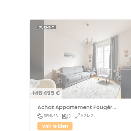
148 495 €
Achat Appartement Fougères
52 M2
RENNES
3
Voir le bien