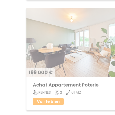
199 000 €
Achat Appartement Poterie
61 M2
RENNES
3
Voir le bien