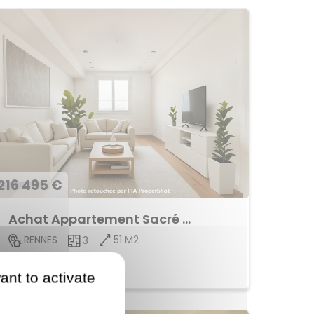
216 495 €
Achat Appartement Sacré Coeur
51 M2
RENNES
3
Voir le bien
ant to activate