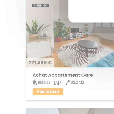
221 495 €
Achat Appartement Gare
62.2 M2
RENNES
3
Voir le bien