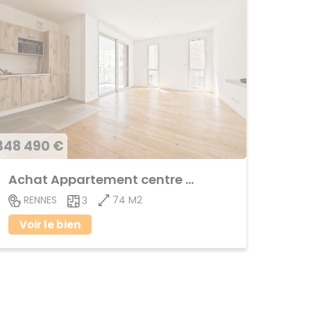
348 490 €
Achat Appartement centre ville
74 M2
RENNES
3
Voir le bien