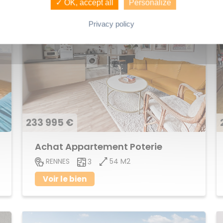
✓ OK, accept all
Personalize
Privacy policy
233 995 €
Achat Appartement Poterie
54 M2
RENNES
3
Voir le bien