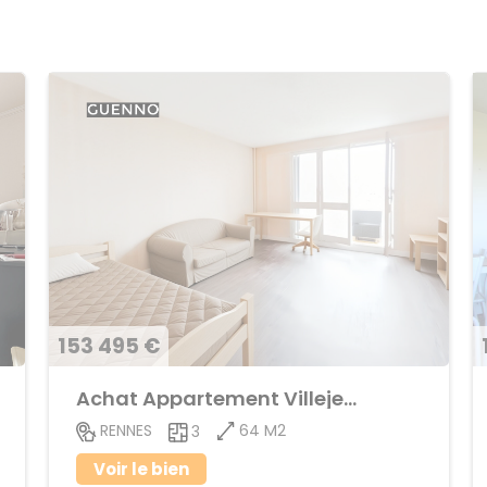
153 495 €
Achat Appartement Villejean
64 M2
RENNES
3
Voir le bien