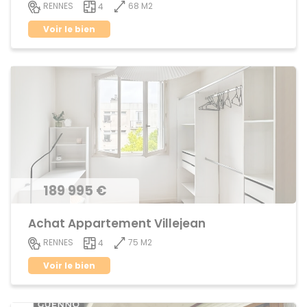
68 M2
RENNES
4
Voir le bien
189 995 €
Achat Appartement Villejean
75 M2
RENNES
4
Voir le bien