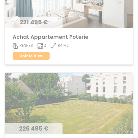
221 495 €
Achat Appartement Poterie
84 M2
RENNES
4
Voir le bien
226 495 €