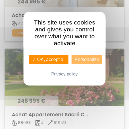
244 995 €
Achat Appartement centre ville
This site uses cookies
73 M2
ACIGNE
4
and gives you control
Voir le bien
over what you want to
activate
✓ OK, accept all
Personalize
Privacy policy
246 995 €
Achat Appartement Sacré Coeurs
61.5 M2
RENNES
4