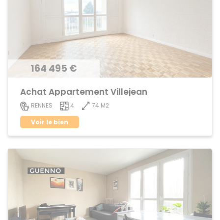
164 495 €
Achat Appartement Villejean
74 M2
RENNES
4
Voir le bien