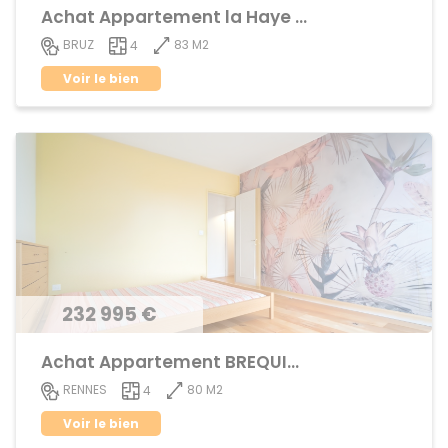
Achat Appartement la Haye de Pan
83 M2
BRUZ
4
Voir le bien
232 995 €
Achat Appartement BREQUIGNY
80 M2
RENNES
4
Voir le bien