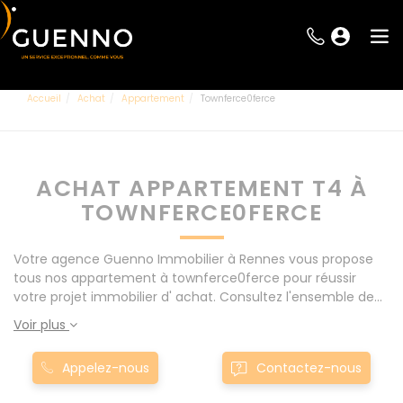
Accueil
Achat
Appartement
Townferce0ferce
ACHAT APPARTEMENT T4 À
TOWNFERCE0FERCE
Votre agence Guenno Immobilier à Rennes vous propose
tous nos appartement à townferce0ferce pour réussir
votre projet immobilier d' achat. Consultez l'ensemble de
nos offres à Rennes mais également aux alentours : Le
Voir plus
Rheu, Pacé, Montgermont... Nos appartement T4 à
townferce0ferce sont proposés au meilleur prix du marché
Appelez-nous
Contactez-nous
pour permettre au plus grand nombre de réussir son projet
immobilier. Nous mettons à votre disposition parkings,