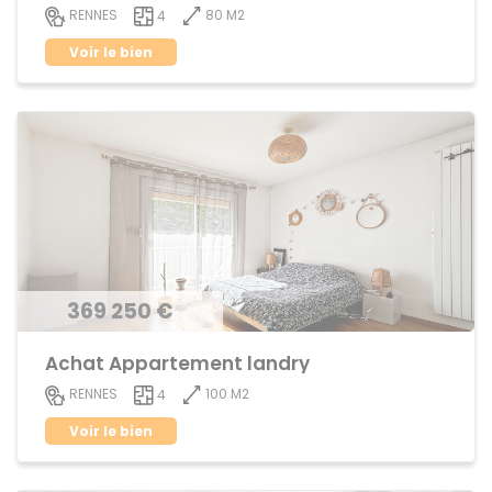
80 M2
RENNES
4
Voir le bien
369 250 €
Achat Appartement landry
100 M2
RENNES
4
Voir le bien