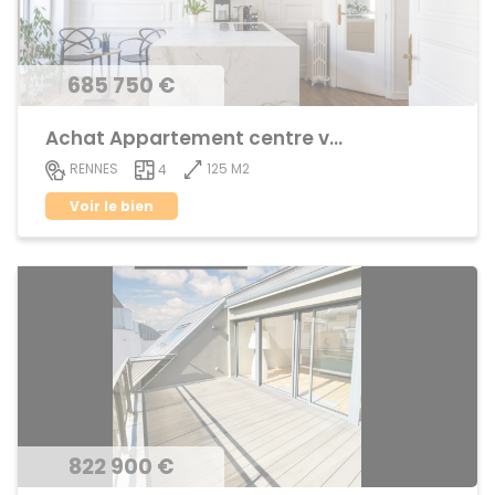
685 750 €
Achat Appartement centre ville
125 M2
RENNES
4
Voir le bien
822 900 €