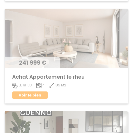
241 999 €
Achat Appartement le rheu
85 M2
LE RHEU
4
Voir le bien