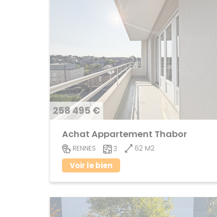
258 495 €
Achat Appartement Thabor
62 M2
RENNES
3
Voir le bien