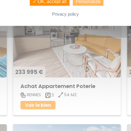
✓ OK, accept all
Personalize
Privacy policy
233 995 €
Achat Appartement Poterie
54 M2
RENNES
3
Voir le bien