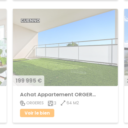
199 995 €
Achat Appartement ORGERES
64 M2
ORGERES
3
Voir le bien