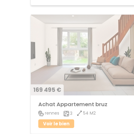
169 495 €
Achat Appartement bruz
54 M2
rennes
3
Voir le bien