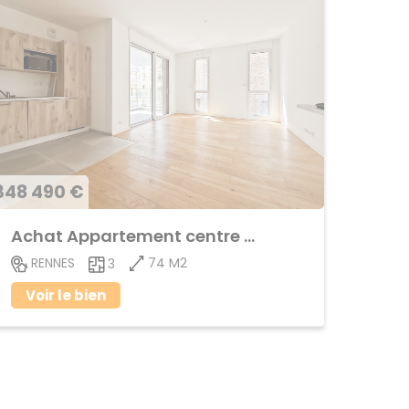
348 490 €
Achat Appartement centre ville
74 M2
RENNES
3
Voir le bien