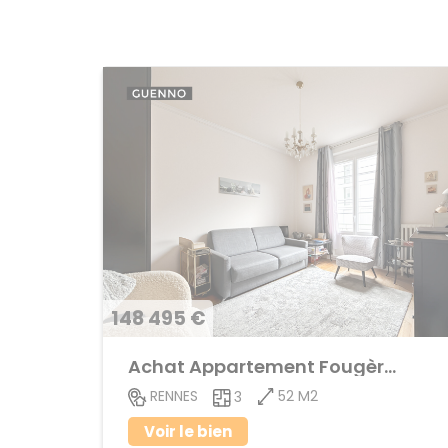
148 495 €
Achat Appartement Fougères
52 M2
RENNES
3
Voir le bien