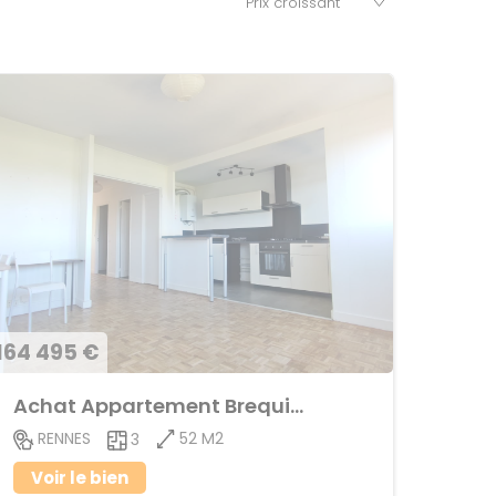
164 495 €
Achat Appartement Brequigny
52 M2
RENNES
3
Voir le bien