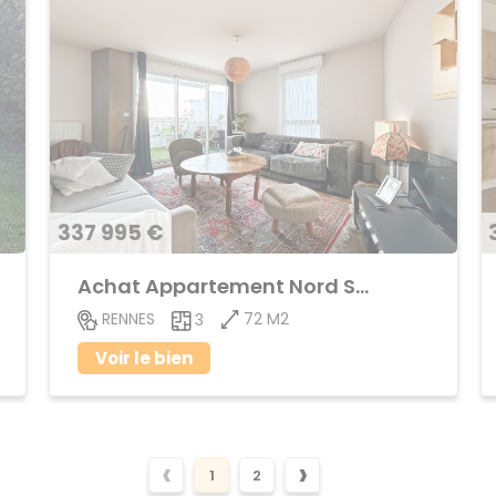
337 995 €
Achat Appartement Nord Saint-Martin
72 M2
RENNES
3
Voir le bien
‹
›
1
2