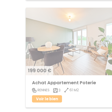
199 000 €
Achat Appartement Poterie
61 M2
RENNES
3
Voir le bien