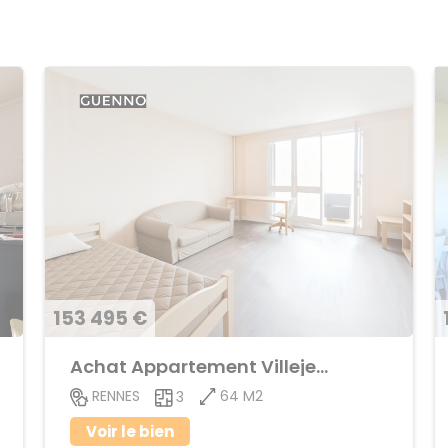
153 495 €
Achat Appartement Villejean
64 M2
RENNES
3
Voir le bien