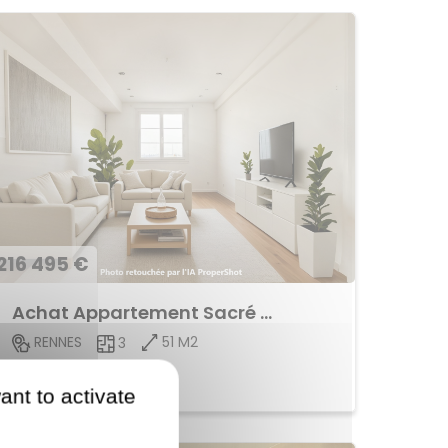
216 495 €
Achat Appartement Sacré Coeur
51 M2
RENNES
3
Voir le bien
ant to activate