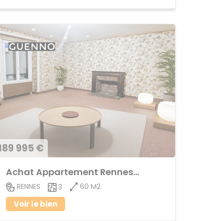
189 995 €
Achat Appartement Rennes-Cleunay
60 M2
RENNES
3
Voir le bien