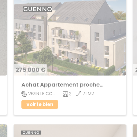
275 000 €
Achat Appartement proche centre ville
71 M2
VEZIN LE COQUET
3
Voir le bien