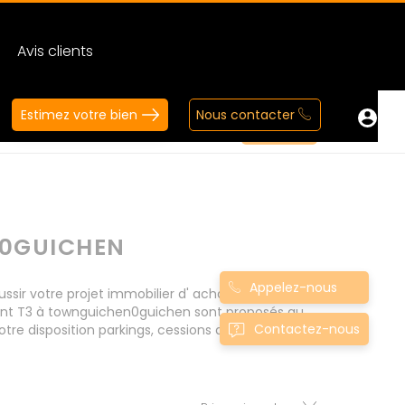
Avis clients
Estimez votre bien
Nous contacter
N0GUICHEN
Appelez-nous
r votre projet immobilier d' achat. Consultez
ment T3 à townguichen0guichen sont proposés au
Contactez-nous
tre disposition parkings, cessions de baux, fonds