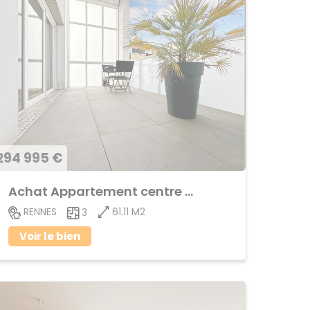
294 995 €
Achat Appartement centre ville
61.11 M2
RENNES
3
Voir le bien