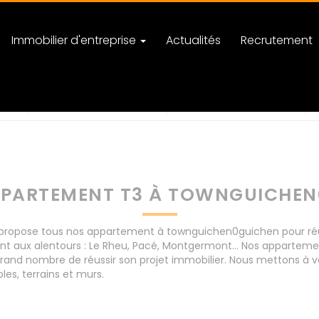
Immobilier d'entreprise
Actualités
Recrutement
guichen
nombre de pièces
PARTEMENT T3 À TOWNGUICHE
ropose tous nos appartement à townguichen0guichen pour réussi
nt aux alentours : Le Rheu, Pacé, Montgermont... Nos apparte
rand nombre de réussir son projet immobilier. Nous mettons à vo
s, terrains et murs.