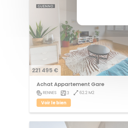
221 495 €
Achat Appartement Gare
62.2 M2
RENNES
3
Voir le bien