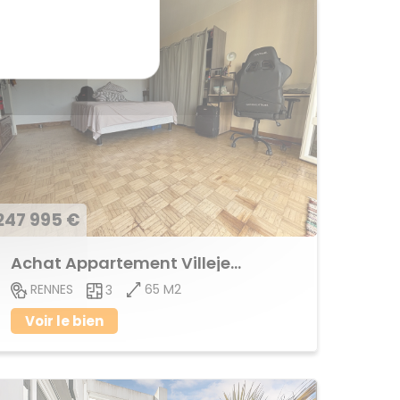
247 995 €
Achat Appartement Villejean
65 M2
RENNES
3
Voir le bien