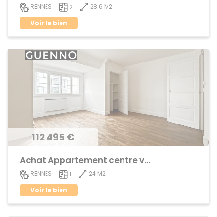
28.6 M2
RENNES
2
Voir le bien
112 495 €
Achat Appartement centre ville
24 M2
RENNES
1
Voir le bien