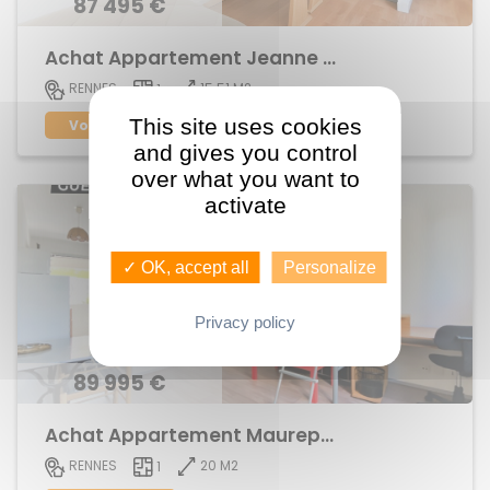
87 495 €
Achat Appartement Jeanne d'Arc
15.51 M2
RENNES
1
This site uses cookies
Voir le bien
and gives you control
over what you want to
activate
✓ OK, accept all
Personalize
Privacy policy
89 995 €
Achat Appartement Maurepas
20 M2
RENNES
1