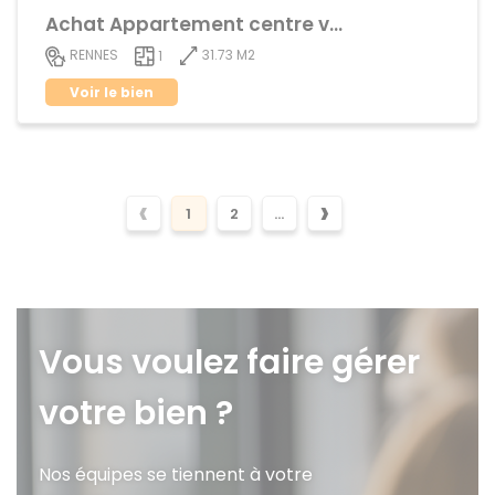
Achat Appartement centre ville
31.73 M2
RENNES
1
Voir le bien
‹
›
1
2
...
Vous voulez faire gérer
votre bien ?
Nos équipes se tiennent à votre