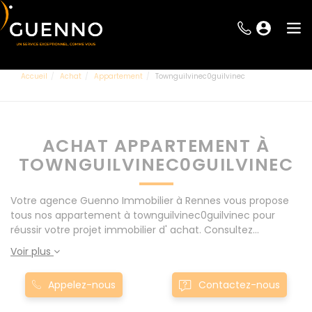
Accueil
Achat
Appartement
Townguilvinec0guilvinec
ACHAT APPARTEMENT À
TOWNGUILVINEC0GUILVINEC
Votre agence Guenno Immobilier à Rennes vous propose
tous nos appartement à townguilvinec0guilvinec pour
réussir votre projet immobilier d' achat. Consultez
l'ensemble de nos offres à Rennes mais également aux
Voir plus
alentours : Le Rheu, Pacé, Montgermont... Nos appartement
à townguilvinec0guilvinec sont proposés au meilleur prix du
Appelez-nous
Contactez-nous
marché pour permettre au plus grand nombre de réussir
son projet immobilier. Nous mettons à votre disposition