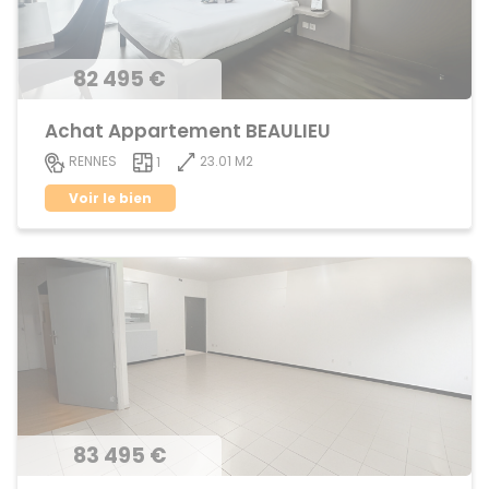
82 495 €
Achat Appartement BEAULIEU
23.01 M2
RENNES
1
Voir le bien
83 495 €