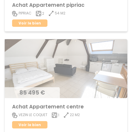
Achat Appartement pipriac
54 M2
PIPRIAC
2
Voir le bien
85 495 €
Achat Appartement centre
22 M2
VEZIN LE COQUET
1
Voir le bien