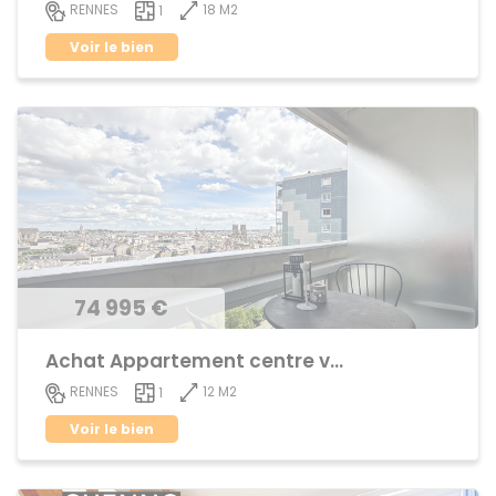
18 M2
RENNES
1
Voir le bien
74 995 €
Achat Appartement centre ville
12 M2
RENNES
1
Voir le bien